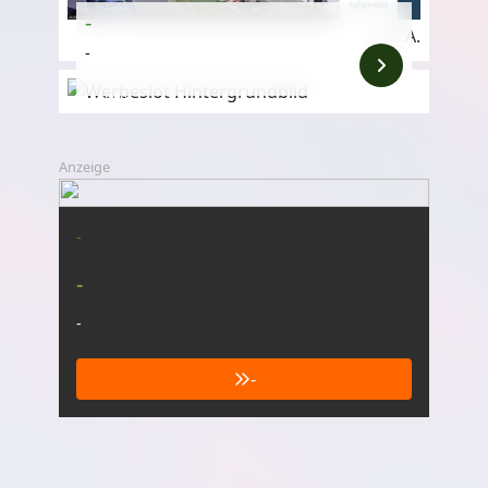
-
k.A.
-
Anzeige
Anzeige
-
-
-
-