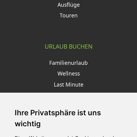
Ausflüge
Touren
URLAUB BUCHEN
Familienurlaub
Wellness
Last Minute
Ihre Privatsphäre ist uns
SCHNEEHÖHEN SKI APP
wichtig
Die Schneehoehen Ski APP für iOS und Android - Ein
Muss für alle Wintersportler und Schneefreaks!