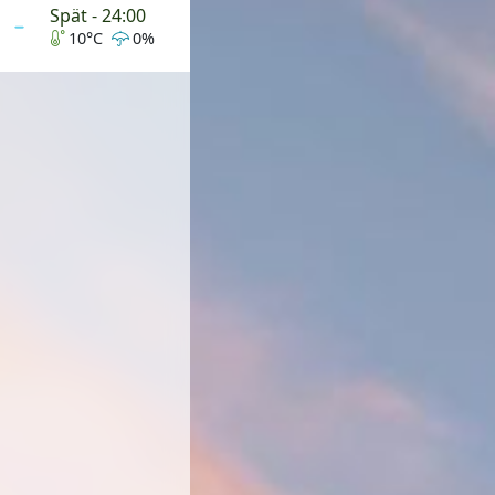
Spät - 24:00
10°C
0%