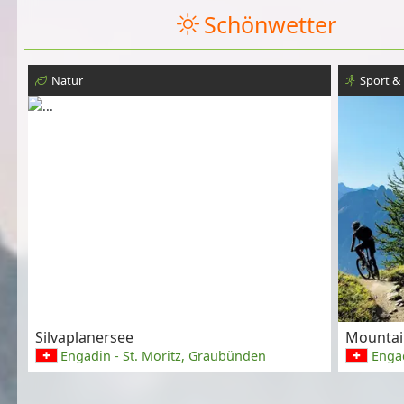
Schönwetter
Natur
Sport & 
Silvaplanersee
Mountai
Engadin - St. Moritz, Graubünden
Engad