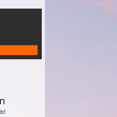
in
b!