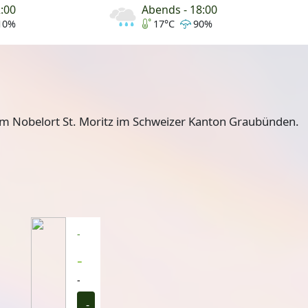
2:00
Abends - 18:00
10%
17°C
90%
om Nobelort St. Moritz im Schweizer Kanton Graubünden.
-
-
-
-