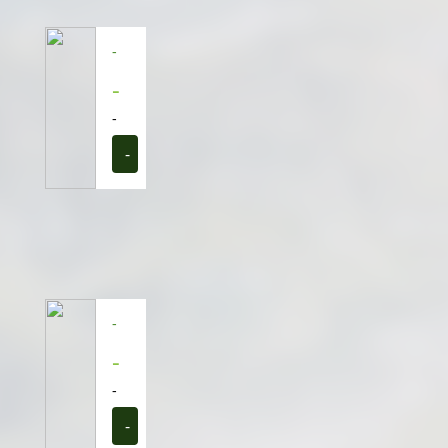
-
-
-
-
-
-
-
-