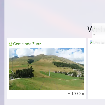
Web
-
-
Gemeinde Zuoz
Anzeige
1.750m