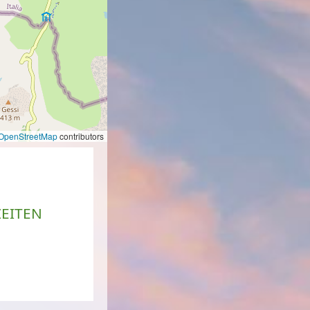
OpenStreetMap
contributors
EITEN