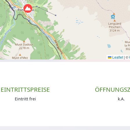
Leaflet
|
©
EINTRITTSPREISE
ÖFFNUNGSZ
Eintritt frei
k.A.