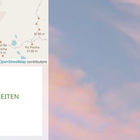
OpenStreetMap
contributors
EITEN