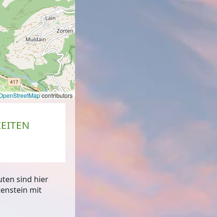
OpenStreetMap
contributors
EITEN
ten sind hier
tenstein mit