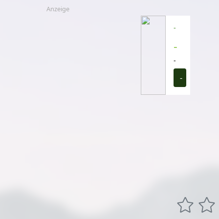
Anzeige
-
-
-
-