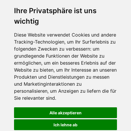
Ihre Privatsphäre ist uns
SCHNEEHÖHEN SKI APP
wichtig
Die Schneehoehen Ski APP für iOS und Android - Ein
Muss für alle Wintersportler und Schneefreaks!
Diese Website verwendet Cookies und andere
Tracking-Technologien, um Ihr Surferlebnis zu
folgenden Zwecken zu verbessern:
um
grundlegende Funktionen der Website zu
ermöglichen
,
um ein besseres Erlebnis auf der
Website zu bieten
,
um Ihr Interesse an unseren
Produkten und Dienstleistungen zu messen
und Marketinginteraktionen zu
personalisieren
,
um Anzeigen zu liefern die für
Impressum
Datenschutz
Sie relevanter sind
.
Nutzungsbedingungen
Kontakt
Partner
Portale
FAQ
Newsletter
Mediadaten
Alle akzeptieren
©
2026 Schneemenschen GmbH
Ich lehne ab