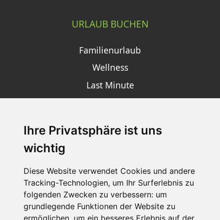
URLAUB BUCHEN
Familienurlaub
Wellness
Last Minute
Ihre Privatsphäre ist uns
SCHNEEHÖHEN SKI APP
wichtig
Die Schneehoehen Ski APP für iOS und Android - Ein
Muss für alle Wintersportler und Schneefreaks!
Diese Website verwendet Cookies und andere
Tracking-Technologien, um Ihr Surferlebnis zu
folgenden Zwecken zu verbessern:
um
grundlegende Funktionen der Website zu
ermöglichen
,
um ein besseres Erlebnis auf der