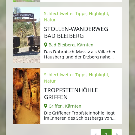
Länge von rund 2.
Schlechtwetter Tipps, Highlight,
Natur
STOLLEN-WANDERWEG
BAD BLEIBERG
Bad Bleiberg, Kärnten
Das Dobratsch-Massiv als Villacher
Hausberg und der Erzberg nahe
Bad Bleiberg ähneln beide dem
Schlechtwetter Tipps, Highlight,
Natur
TROPFSTEINHÖHLE
GRIFFEN
Griffen, Kärnten
Die Griffener Tropfsteinhöhle liegt
im Inneren des Schlossbergs von
Griffen in Südkärnten.
1