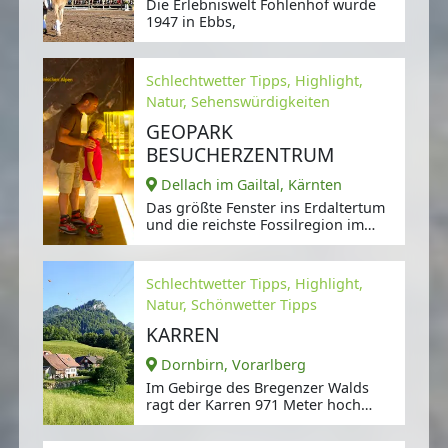
Die Erlebniswelt Fohlenhof wurde
1947 in Ebbs,
Schlechtwetter Tipps, Highlight,
Natur, Sehenswürdigkeiten
GEOPARK
BESUCHERZENTRUM
Dellach im Gailtal, Kärnten
Das größte Fenster ins Erdaltertum
und die reichste Fossilregion im
Alpenraum ist seit 2015 UNESCO
Schlechtwetter Tipps, Highlight,
Natur, Schönwetter Tipps
KARREN
Dornbirn, Vorarlberg
Im Gebirge des Bregenzer Walds
ragt der Karren 971 Meter hoch
hervor.