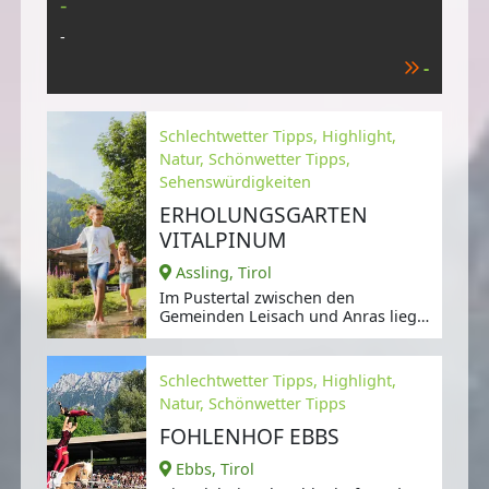
-
-
-
Schlechtwetter Tipps, Highlight,
Natur, Schönwetter Tipps,
Sehenswürdigkeiten
ERHOLUNGSGARTEN
VITALPINUM
Assling, Tirol
Im Pustertal zwischen den
Gemeinden Leisach und Anras liegt
die Osttiroler Gemeinde Assling.
Schlechtwetter Tipps, Highlight,
Natur, Schönwetter Tipps
FOHLENHOF EBBS
Ebbs, Tirol