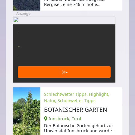
Bergisel, eine 746 m hohe
Erhebung,
Anzeige
-
-
-
-
Schlechtwetter Tipps, Highlight,
Natur, Schönwetter Tipps
BOTANISCHER GARTEN
Innsbruck, Tirol
Der Botanische Garten gehört zur
Universität Innsbruck und wurde