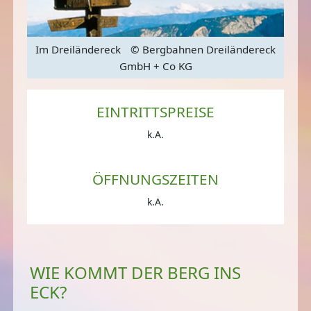
reck
Im Dreiländereck
© Bergbahnen Dreiländereck
Im 
GmbH + Co KG
EINTRITTSPREISE
k.A.
ÖFFNUNGSZEITEN
k.A.
WIE KOMMT DER BERG INS
ECK?