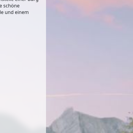
ne schöne
de und einem