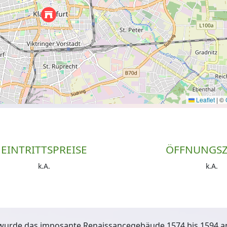
Leaflet
|
©
EINTRITTSPREISE
ÖFFNUNGSZ
k.A.
k.A.
wurde das imposante Renaissancegebäude 1574 bis 1594 an