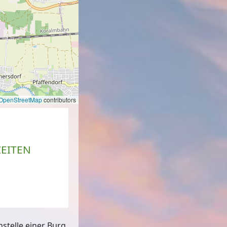
OpenStreetMap
contributors
EITEN
stelle einer Burg