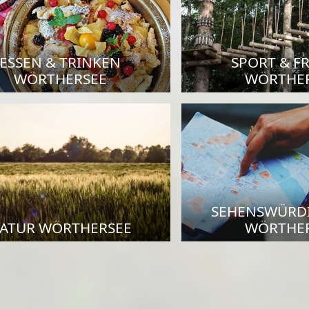
ESSEN & TRINKEN
SPORT & FR
WÖRTHERSEE
WÖRTHE
SEHENSWÜRD
ATUR WÖRTHERSEE
WÖRTHE