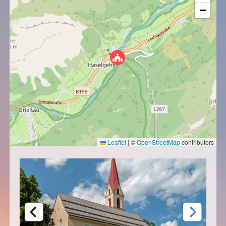
−
Leaflet
|
©
OpenStreetMap
contributors