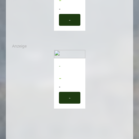
-
-
Anzeige
-
-
-
-