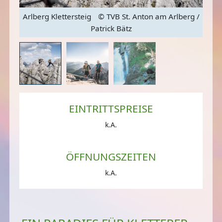
 St.
Arlberg Klettersteig
© TVB St. Anton am Arlberg /
Arlb
Patrick Bätz
EINTRITTSPREISE
k.A.
ÖFFNUNGSZEITEN
k.A.