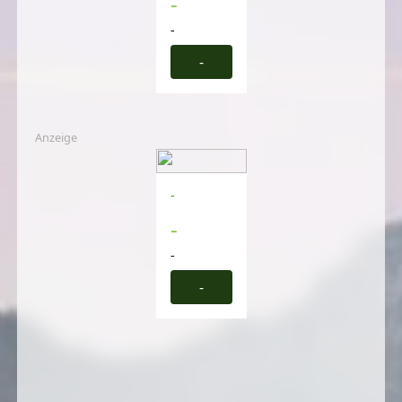
-
-
-
Anzeige
-
-
-
-