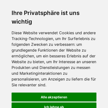
Ihre Privatsphäre ist uns
SCHNEEHÖHEN SKI APP
wichtig
Die Schneehoehen Ski APP für iOS und Android - Ein
Muss für alle Wintersportler und Schneefreaks!
Diese Website verwendet Cookies und andere
Tracking-Technologien, um Ihr Surferlebnis zu
folgenden Zwecken zu verbessern:
um
grundlegende Funktionen der Website zu
ermöglichen
,
um ein besseres Erlebnis auf der
Website zu bieten
,
um Ihr Interesse an unseren
Produkten und Dienstleistungen zu messen
und Marketinginteraktionen zu
personalisieren
,
um Anzeigen zu liefern die für
Impressum
Datenschutz
Sie relevanter sind
.
Nutzungsbedingungen
Kontakt
Partner
Portale
FAQ
Newsletter
Mediadaten
Alle akzeptieren
©
2026 Schneemenschen GmbH
Ich lehne ab