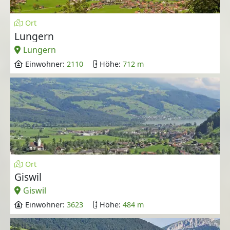
Ort
Lungern
Lungern
Einwohner:
2110
Höhe:
712 m
Ort
Giswil
Giswil
Einwohner:
3623
Höhe:
484 m