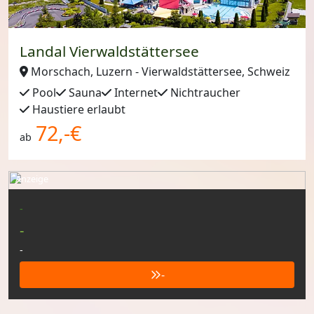
Landal Vierwaldstättersee
Morschach, Luzern - Vierwaldstättersee, Schweiz
Pool
Sauna
Internet
Nichtraucher
Haustiere erlaubt
72,-€
ab
Anzeige
-
-
-
-