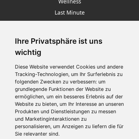
Wellness
Last Minute
Ihre Privatsphäre ist uns
SCHNEEHÖHEN SKI APP
wichtig
Die Schneehoehen Ski APP für iOS und Android - Ein
Muss für alle Wintersportler und Schneefreaks!
Diese Website verwendet Cookies und andere
Tracking-Technologien, um Ihr Surferlebnis zu
folgenden Zwecken zu verbessern:
um
grundlegende Funktionen der Website zu
ermöglichen
,
um ein besseres Erlebnis auf der
Website zu bieten
,
um Ihr Interesse an unseren
Produkten und Dienstleistungen zu messen
und Marketinginteraktionen zu
personalisieren
,
um Anzeigen zu liefern die für
Impressum
Datenschutz
Sie relevanter sind
.
Nutzungsbedingungen
Kontakt
Partner