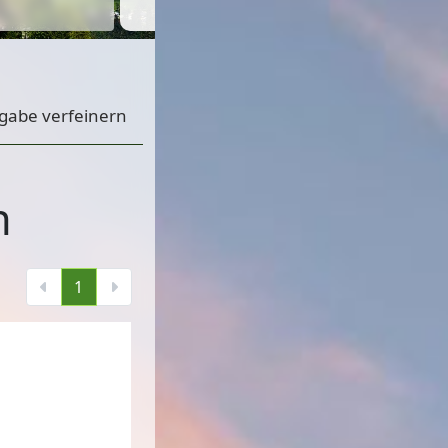
gabe verfeinern
n
1