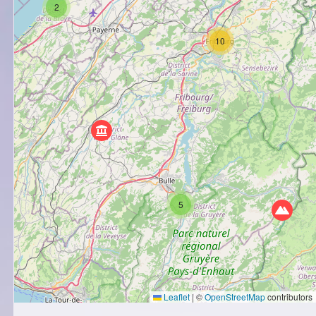
2
10
5
Leaflet
|
©
OpenStreetMap
contributors