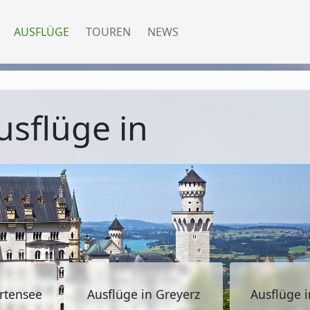
AUSFLÜGE
TOUREN
NEWS
usflüge in
rtensee
Ausflüge in Greyerz
Ausflüge i