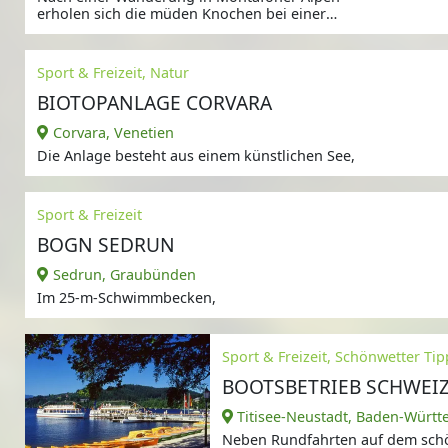
erholen sich die müden Knochen bei einer
wohltuenden Bade-
Sport & Freizeit, Natur
BIOTOPANLAGE CORVARA
Corvara, Venetien
Die Anlage besteht aus einem künstlichen See,
Sport & Freizeit
BOGN SEDRUN
Sedrun, Graubünden
Im 25-m-Schwimmbecken,
Sport & Freizeit, Schönwetter Tip
BOOTSBETRIEB SCHWEIZ
Titisee-Neustadt, Baden-Würt
Neben Rundfahrten auf dem schö