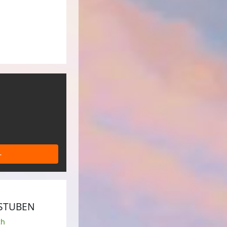
-
STUBEN
ch