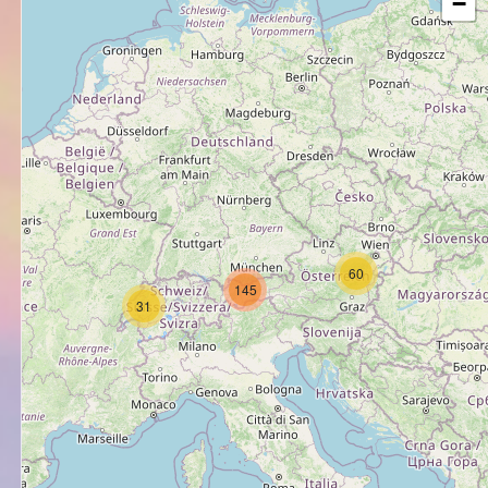
−
60
145
31