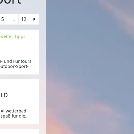
5
...
12
nwetter Tipps
n- und Funtours
 Outdoor-Sport-
ELD
 Allwetterbad
spaß für die