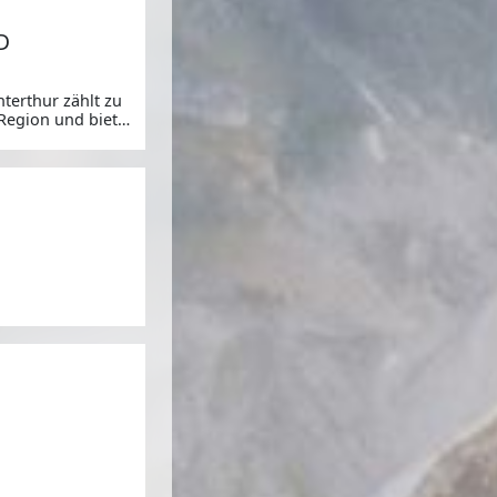
D
terthur zählt zu
Region und bietet
ntspannten