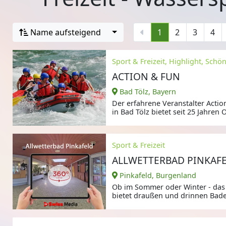
Name aufsteigend
1
2
3
4
Sport & Freizeit, Highlight, Schö
ACTION & FUN
Bad Tölz, Bayern
Der erfahrene Veranstalter Actio
in Bad Tölz bietet seit 25 Jahren
Sport & Freizeit
ALLWETTERBAD PINKAF
Pinkafeld, Burgenland
Ob im Sommer oder Winter - das
bietet draußen und drinnen Bade
ganze