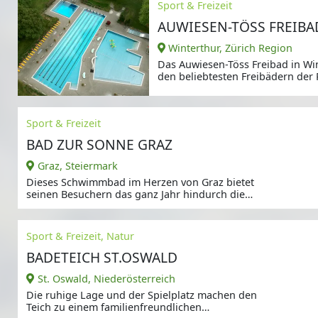
Sport & Freizeit
AUWIESEN-TÖSS FREIBA
Winterthur, Zürich Region
Das Auwiesen-Töss Freibad in Win
den beliebtesten Freibädern der 
ideale Bedingungen für einen e
Sommertag.
Sport & Freizeit
BAD ZUR SONNE GRAZ
Graz, Steiermark
Dieses Schwimmbad im Herzen von Graz bietet
seinen Besuchern das ganz Jahr hindurch die
Möglichkeit
Sport & Freizeit, Natur
BADETEICH ST.OSWALD
St. Oswald, Niederösterreich
Die ruhige Lage und der Spielplatz machen den
Teich zu einem familienfreundlichen