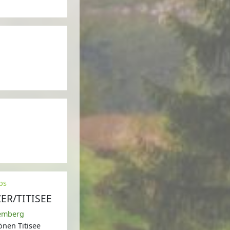
ps
ER/TITISEE
temberg
nen Titisee