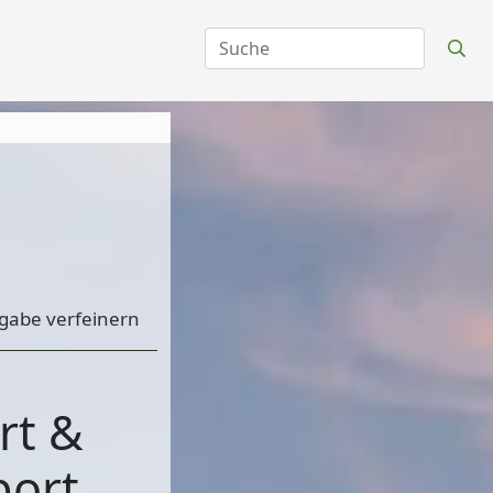
gabe verfeinern
rt &
port