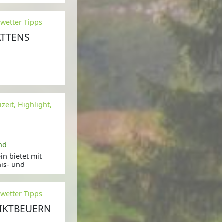
nwetter Tipps
TTENS
zeit, Highlight,
nd
n bietet mit
nis- und
nwetter Tipps
IKTBEUERN