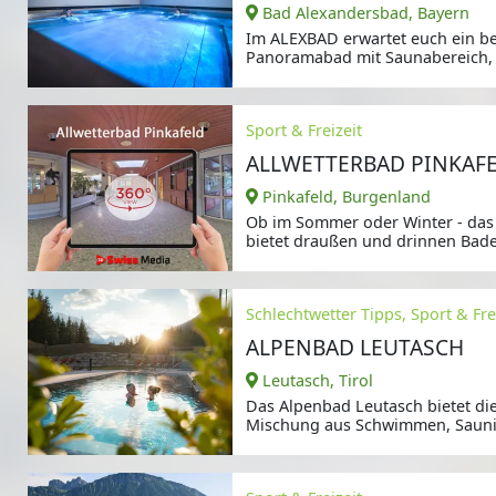
Bad Alexandersbad, Bayern
Im ALEXBAD erwartet euch ein b
Panoramabad mit Saunabereich,
Sport & Freizeit
ALLWETTERBAD PINKAF
Pinkafeld, Burgenland
Ob im Sommer oder Winter - das
bietet draußen und drinnen Bade
ganze
Schlechtwetter Tipps, Sport & Frei
ALPENBAD LEUTASCH
Leutasch, Tirol
Das Alpenbad Leutasch bietet di
Mischung aus Schwimmen, Saun
Entspannung.