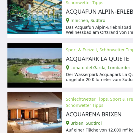
Schönwetter Tipps
ACQUAFUN ALPIN-ERLE
Innichen, Südtirol
Das Acquafun Alpin-Erlebnisbad i
Wellnessbad am Ortsrand von In
Sport & Freizeit, Schönwetter Tip
ACQUAPARK LA QUIETE
Lonato del Garda, Lombardei
Der Wasserpark Acquapark La Qui
ungefähr 20 Kilometer vom Südu
Gardasees entfernt
Schlechtwetter Tipps, Sport & Frei
Schönwetter Tipps
ACQUARENA BRIXEN
Brixen, Südtirol
Auf einer Fläche von 12.000 m² 