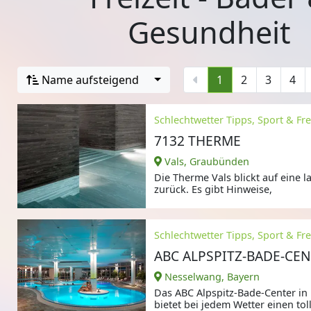
Gesundheit
Name aufsteigend
1
2
3
4
Schlechtwetter Tipps, Sport & Frei
7132 THERME
Vals, Graubünden
Die Therme Vals blickt auf eine 
zurück. Es gibt Hinweise,
Schlechtwetter Tipps, Sport & Frei
ABC ALPSPITZ-BADE-CE
Nesselwang, Bayern
Das ABC Alpspitz-Bade-Center i
bietet bei jedem Wetter einen tol