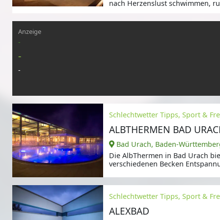
nach Herzenslust schwimmen, ru
Anzeige
-
-
-
Schlechtwetter Tipps, Sport & Frei
ALBTHERMEN BAD URAC
Bad Urach, Baden-Württember
Die AlbThermen in Bad Urach bie
verschiedenen Becken Entspann
Schlechtwetter Tipps, Sport & Fre
ALEXBAD