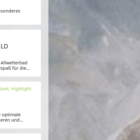
esonderes
ELD
 Allwetterbad
spaß für die
zeit, Highlight
e optimale
ieren und