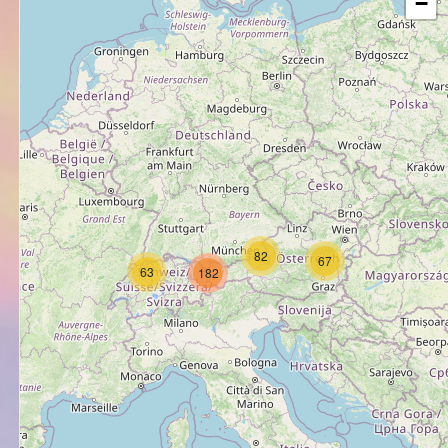
−
82
67
63
182