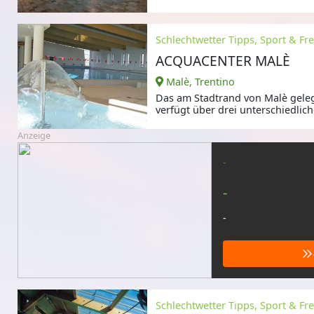
die
Schlechtwetter Tipps, Sport & Frei
ACQUACENTER MALÈ
Malè, Trentino
Das am Stadtrand von Malè gele
verfügt über drei unterschiedlich
Schwimmbecken.
Anzeige
-
-
-
Schlechtwetter Tipps, Sport & Frei