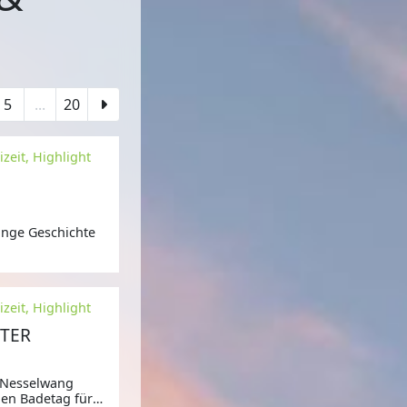
5
...
20
zeit, Highlight
lange Geschichte
zeit, Highlight
NTER
n Nesselwang
len Badetag für