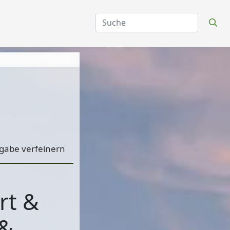
gabe verfeinern
rt &
 &