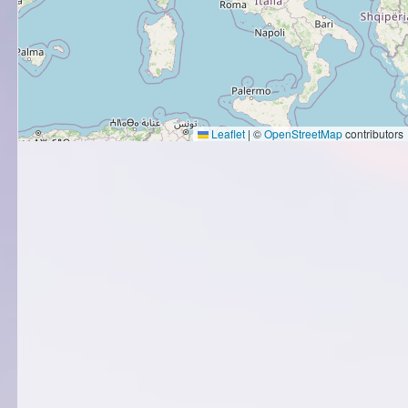
Leaflet
|
©
OpenStreetMap
contributors