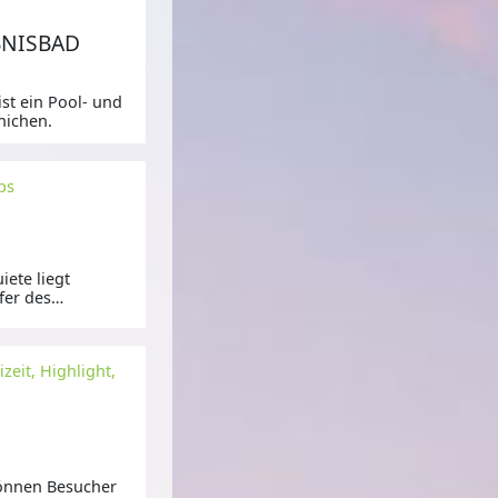
BNISBAD
st ein Pool- und
nichen.
ps
ete liegt
fer des
zeit, Highlight,
können Besucher