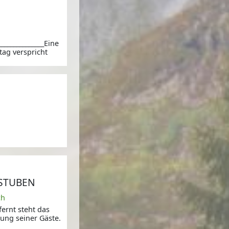
_______________Eine
ag verspricht
STUBEN
ch
ernt steht das
ung seiner Gäste.