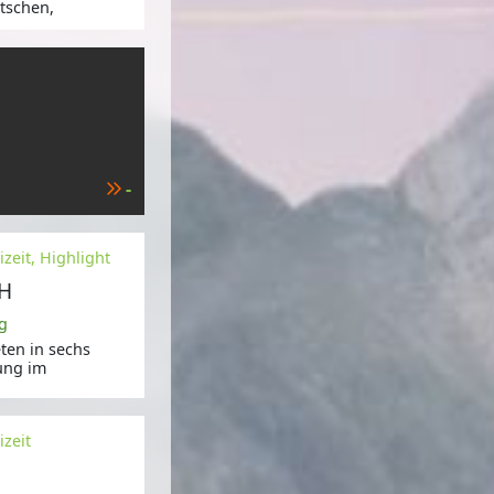
tschen,
-
zeit, Highlight
H
g
ten in sechs
ung im
izeit