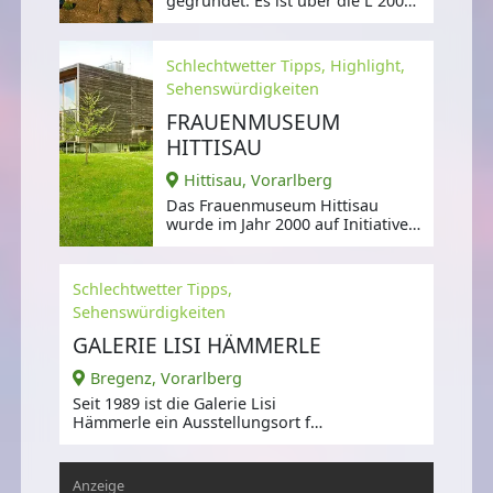
gegründet. Es ist über die L 200
erreichbar.
Schlechtwetter Tipps, Highlight,
Sehenswürdigkeiten
FRAUENMUSEUM
HITTISAU
Hittisau, Vorarlberg
Das Frauenmuseum Hittisau
wurde im Jahr 2000 auf Initiative
der Museumskuratorin Elisabeth
Stöckler
Schlechtwetter Tipps,
Sehenswürdigkeiten
GALERIE LISI HÄMMERLE
Bregenz, Vorarlberg
Seit 1989 ist die Galerie Lisi
Hämmerle ein Ausstellungsort für
internationale und
österreichische
Anzeige