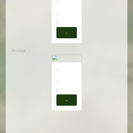
-
-
-
-
Anzeige
-
-
-
-