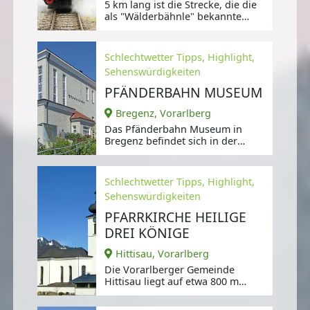
5 km lang ist die Strecke, die die
als "Wälderbähnle" bekannte
Museumsbahn absolviert.
Schlechtwetter Tipps, Highlight,
Sehenswürdigkeiten
PFÄNDERBAHN MUSEUM
Bregenz, Vorarlberg
Das Pfänderbahn Museum in
Bregenz befindet sich in der
Talstation der Zahnradbahn am
Fuße des
Schlechtwetter Tipps, Highlight,
Sehenswürdigkeiten
PFARRKIRCHE HEILIGE
DREI KÖNIGE
Hittisau, Vorarlberg
Die Vorarlberger Gemeinde
Hittisau liegt auf etwa 800 m
Höhe im Osten des
Bregenzerwalds.