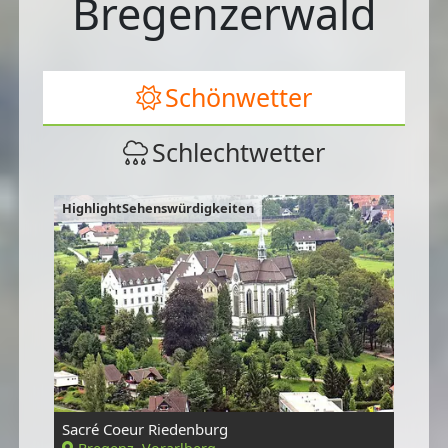
Bregenzerwald
Schönwetter
Schlechtwetter
HighlightSehenswürdigkeiten
Sacré Coeur Riedenburg