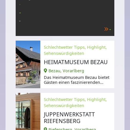
-
-
-
-
Schlechtwetter Tipps, Highlight,
Sehenswürdigkeiten
HEIMATMUSEUM BEZAU
Bezau, Vorarlberg
Das Heimatmuseum Bezau bietet
Gästen einen faszinierenden
Einblick in die Wohnkultur und
den
Schlechtwetter Tipps, Highlight,
Sehenswürdigkeiten
JUPPENWERKSTATT
RIEFENSBERG
Riefensberg, Vorarlberg