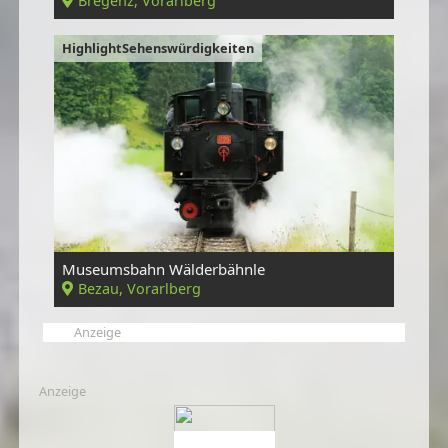
Bregenz, Vorarlberg
HighlightSehenswürdigkeiten
Museumsbahn Wälderbähnle
Bezau, Vorarlberg
Anzeige
Anzeige