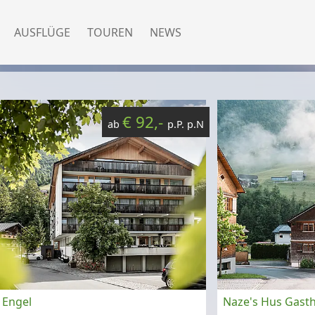
AUSFLÜGE
TOUREN
NEWS
€ 92,-
ab
p.P. p.N
 Engel
Naze's Hus Gast