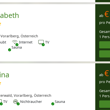
€
sabeth
ab
pro P
Gesam
Vorarlberg, Österreich
1 Pers
Internet
TV
aubt
Internet
TV
Sauna
€
ina
ab
pro P
Gesam
erwald, Vorarlberg, Österreich
1 Pers
V
Nichtraucher
TV
Nichtraucher
Sauna