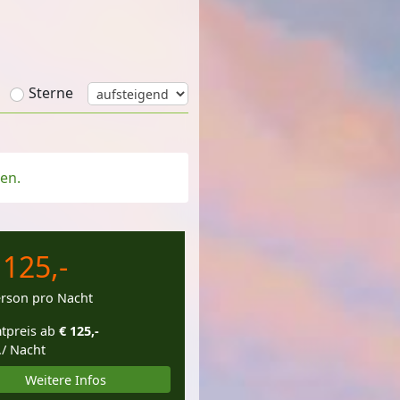
Sterne
en.
 125,-
erson pro Nacht
tpreis ab
€ 125,-
./ Nacht
Weitere Infos