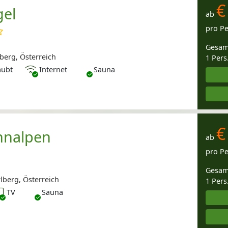
€
gel
ab
pro P
Gesam
berg, Österreich
1 Pers
Internet
aubt
Internet
Sauna
€
nnalpen
ab
pro P
Gesam
lberg, Österreich
1 Pers
V
TV
Sauna