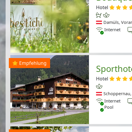
Hotel
Damüls, Vorar
Internet
T
Internet
Empfehlung
Sporthot
Hotel
Schoppernau, 
Internet
T
Internet
Pool