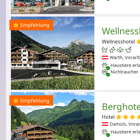
Empfehlung
Wellness
Wellnesshotel
Warth, Vorarl
Haustiere erlaubt
Haustiere erl
Nichtraucher
Nichtraucher
Empfehlung
Berghote
Hotel
Damüls, Vorar
Haustiere erlaubt
Haustiere erl