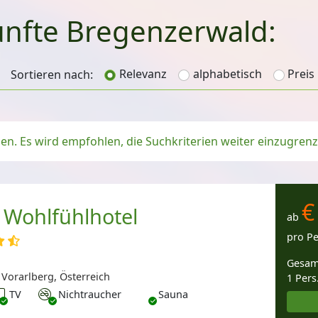
nfte Bregenzerwald:
Relevanz
alphabetisch
Preis
Sortieren nach:
ngen. Es wird empfohlen, die Suchkriterien weiter einzugrenz
€
 Wohlfühlhotel
ab
pro P
Gesam
Vorarlberg, Österreich
1 Pers
V
Nichtraucher
TV
Nichtraucher
Sauna