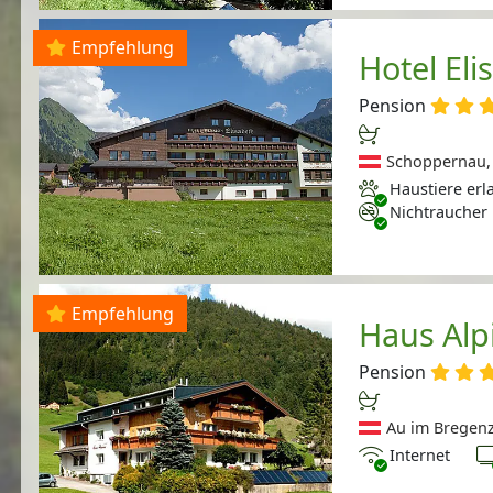
Empfehlung
Hotel Eli
Pension
Schoppernau, 
Haustiere erlaubt
Haustiere erl
Nichtraucher
Nichtraucher
Empfehlung
Haus Alp
Pension
Au im Bregenz
Internet
T
Internet