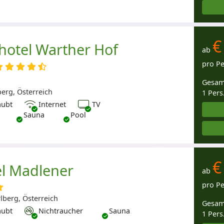
€
hotel Warther Hof
ab
pro P
Gesam
berg, Österreich
1 Pers
Internet
TV
aubt
Internet
TV
Sauna
Pool
€
l Madlener
ab
pro P
lberg, Österreich
Gesam
Nichtraucher
aubt
Nichtraucher
Sauna
1 Pers