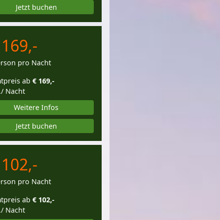
Jetzt buchen
 169,-
erson pro Nacht
tpreis ab
€ 169,-
./ Nacht
Weitere Infos
Jetzt buchen
 102,-
erson pro Nacht
tpreis ab
€ 102,-
./ Nacht