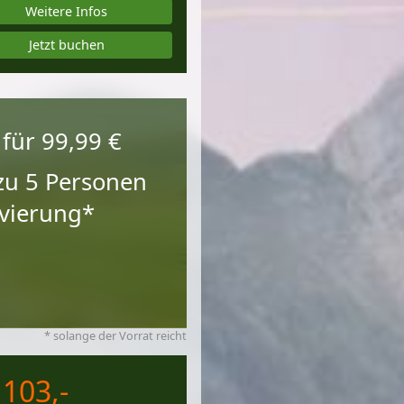
Weitere Infos
Jetzt buchen
 für
99,99 €
 zu 5 Personen
ervierung*
* solange der Vorrat reicht
 103,-