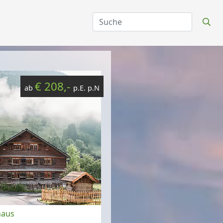
€ 208,-
ab
p.E. p.N
haus