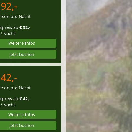
 92,-
erson pro Nacht
tpreis ab
€ 92,-
./ Nacht
Weitere Infos
Jetzt buchen
 42,-
erson pro Nacht
tpreis ab
€ 42,-
./ Nacht
Weitere Infos
Jetzt buchen