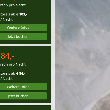
erson pro Nacht
tpreis ab
€ 103,-
./ Nacht
Weitere Infos
Jetzt buchen
 84,-
erson pro Nacht
tpreis ab
€ 84,-
./ Nacht
Weitere Infos
Jetzt buchen