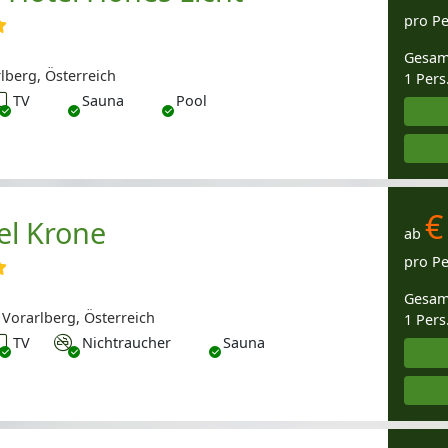
pro P
Gesam
lberg, Österreich
1 Pers
V
TV
Sauna
Pool
€
el Krone
ab
pro P
Gesam
Vorarlberg, Österreich
1 Pers
V
Nichtraucher
TV
Nichtraucher
Sauna