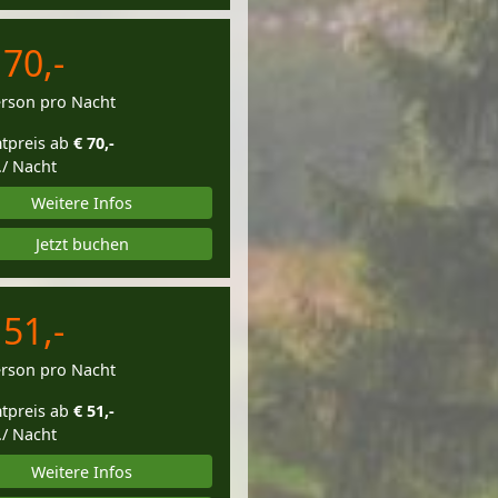
 70,-
erson pro Nacht
tpreis ab
€ 70,-
./ Nacht
Weitere Infos
Jetzt buchen
 51,-
erson pro Nacht
tpreis ab
€ 51,-
./ Nacht
Weitere Infos