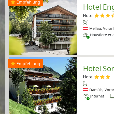
Empfehlung
Hotel En
Hotel
Mellau, Vorarl
Haustiere erlaubt
Haustiere erl
Empfehlung
Hotel So
Hotel
Damüls, Vorar
Internet
T
Internet