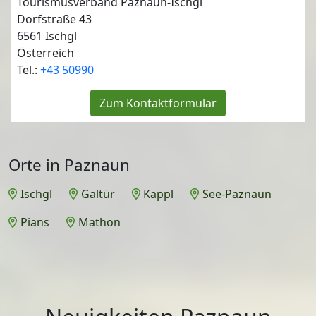
Tourismusverband Paznaun-Ischgl
Dorfstraße 43
6561
Ischgl
Österreich
Tel.:
+43 50990
Zum Kontaktformular
Orte in Paznaun
Ischgl
Galtür
Kappl
See-Paznaun
Pians
Mathon