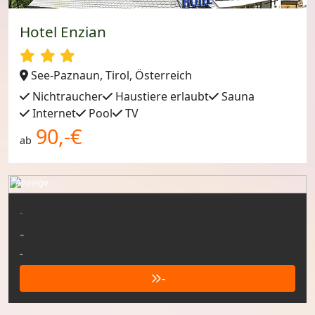
Hotel Enzian
See-Paznaun, Tirol, Österreich
Nichtraucher
Haustiere erlaubt
Sauna
Internet
Pool
TV
90,-€
ab
Anzeige
-
-
-
-