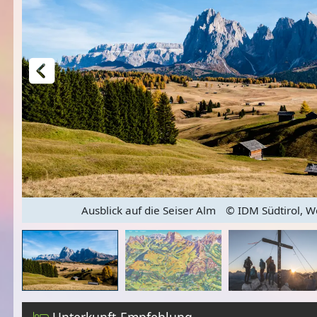
Ausblick auf die Seiser Alm
© IDM Südtirol, W
Unterkunft-Empfehlung