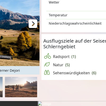
Wetter
Temperatur
Niederschlagswahrscheinlichkeit
Ausflugsziele auf der Seise
Schlerngebiet
Radsport
(1)
Natur
(5)
erner Dejori
Sommerlifte Panorama Se
Sehenswürdigkeiten
(6)
Anzeige