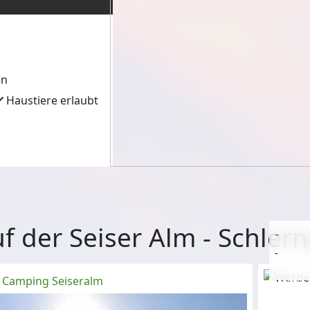
en
Haustiere erlaubt
 der Seiser Alm - Schlern
-
-
Camping Seiseralm
Anzeige