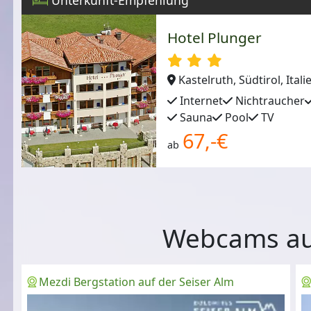
Hotel Plunger
Kastelruth, Südtirol, Itali
Internet
Nichtraucher
Sauna
Pool
TV
67,-€
ab
Webcams auf
Mezdi Bergstation auf der Seiser Alm