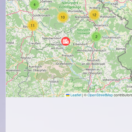
4
12
10
11
2
Leaflet
|
©
OpenStreetMap
contributor