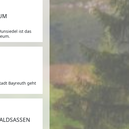
,
EUM
unsiedel ist das
seum.
,
tadt Bayreuth geht
,
WALDSASSEN