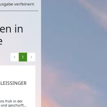
usgabe verfeinern
en in
e
1
,
LEISSINGER
its früh in der
 und geschürft