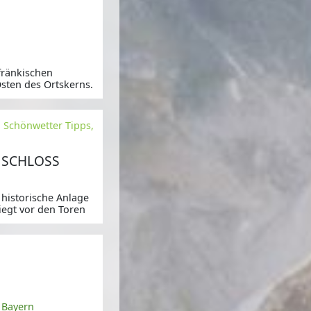
,
ränkischen
Osten des Ortskerns.
, Schönwetter Tipps,
 SCHLOSS
 historische Anlage
iegt vor den Toren
,
 Bayern