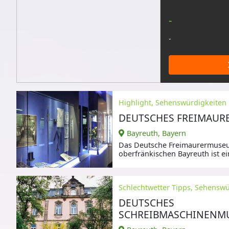
-
-
Highlight, Sehenswürdigkeiten
DEUTSCHES FREIMAU
Bayreuth, Bayern
Das Deutsche Freimaurermuse
oberfränkischen Bayreuth ist e
seiner Art weltweit.
Schlechtwetter Tipps, Sehensw
DEUTSCHES
SCHREIBMASCHINENM