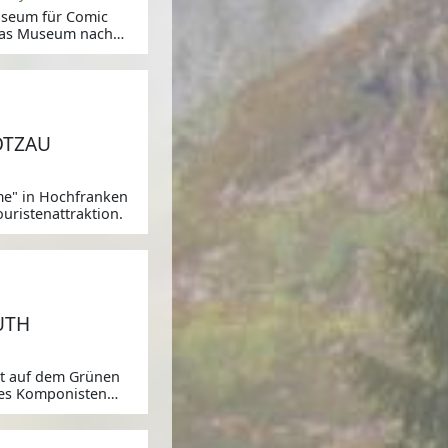
Museum für Comic
 das Museum nach
,
OTZAU
me" in Hochfranken
ouristenattraktion.
,
UTH
gt auf dem Grünen
des Komponisten