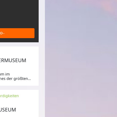
-
RERMUSEUM
um im
ines der größten
ürdigkeiten
USEUM