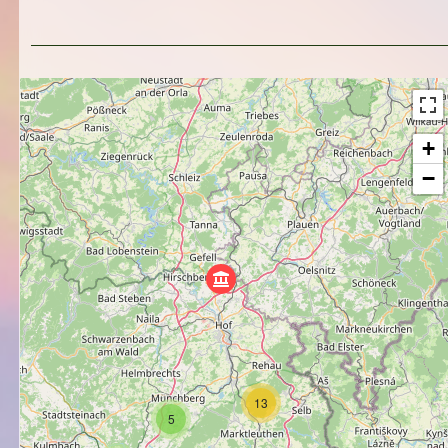
+
−
13
5