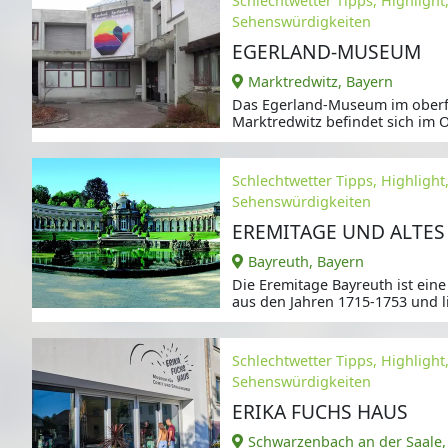
Schlechtwetter Tipps, Highlight
Sehenswürdigkeiten
EGERLAND-MUSEUM
Marktredwitz, Bayern
Das Egerland-Museum im oberf
Marktredwitz befindet sich im 
Schlechtwetter Tipps, Highlight
Sehenswürdigkeiten
EREMITAGE UND ALTES
Bayreuth, Bayern
Die Eremitage Bayreuth ist eine
aus den Jahren 1715-1753 und l
Schlechtwetter Tipps, Highlight
Sehenswürdigkeiten
ERIKA FUCHS HAUS
Schwarzenbach an der Saale,