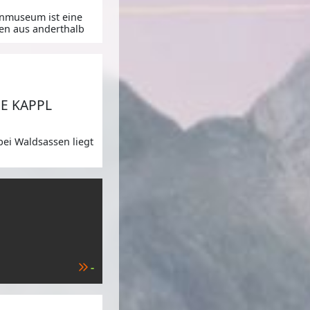
nmuseum ist eine
n aus anderthalb
,
E KAPPL
 bei Waldsassen liegt
-