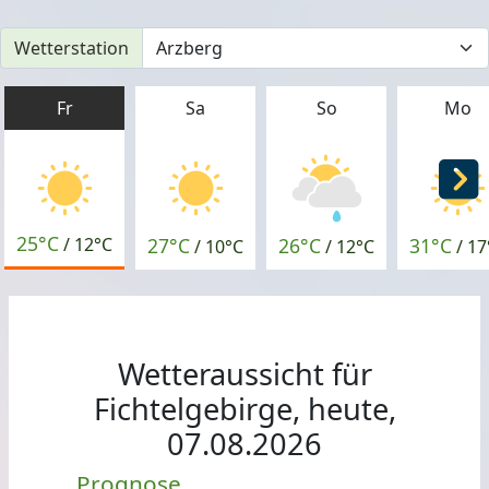
Wetterstation
Fr
Sa
So
Mo
25°C
27°C
26°C
31°C
/
12°C
/
10°C
/
12°C
/
17
Wetteraussicht für
Fichtelgebirge, heute,
07.08.2026
Prognose