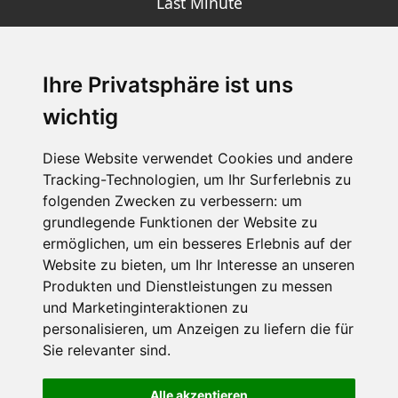
Last Minute
Ihre Privatsphäre ist uns
SCHNEEHÖHEN SKI APP
wichtig
Die Schneehoehen Ski APP für iOS und Android - Ein
Muss für alle Wintersportler und Schneefreaks!
Diese Website verwendet Cookies und andere
Tracking-Technologien, um Ihr Surferlebnis zu
folgenden Zwecken zu verbessern:
um
grundlegende Funktionen der Website zu
ermöglichen
,
um ein besseres Erlebnis auf der
Website zu bieten
,
um Ihr Interesse an unseren
Produkten und Dienstleistungen zu messen
und Marketinginteraktionen zu
personalisieren
,
um Anzeigen zu liefern die für
Impressum
Datenschutz
Sie relevanter sind
.
Nutzungsbedingungen
Kontakt
Partner
Portale
FAQ
Newsletter
Mediadaten
Alle akzeptieren