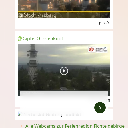
k.A.
Gipfel Ochsenkopf
-
1.024m
-
Anzeige
Alle Webcams zur Ferienregion Fichtelgebirge