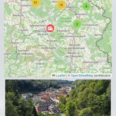
51
19
8
2
Leaflet
|
©
OpenStreetMap
contributors