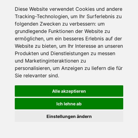
Diese Website verwendet Cookies und andere
Tracking-Technologien, um Ihr Surferlebnis zu
folgenden Zwecken zu verbessern:
um
Ort
grundlegende Funktionen der Website zu
Kirchenlamitz
ermöglichen
,
um ein besseres Erlebnis auf der
Kirchenlamitz
Website zu bieten
,
um Ihr Interesse an unseren
Produkten und Dienstleistungen zu messen
Einwohner:
4600
Höhe:
591 m
und Marketinginteraktionen zu
personalisieren
,
um Anzeigen zu liefern die für
Sie relevanter sind
.
Alle akzeptieren
Ich lehne ab
Ort
×
Einstellungen ändern
Schönwald
Goldener Herbst in den Alpen
- Angebote vergleichen
& die Natur genießen!
Jetzt Angebote entdecken!
Schönwald