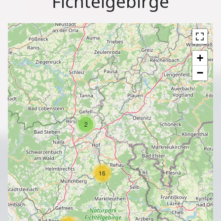
Fichtelgebirge
+
−
2
16