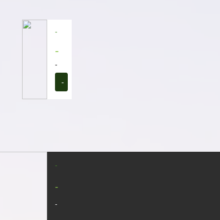
-
-
-
-
-
-
-