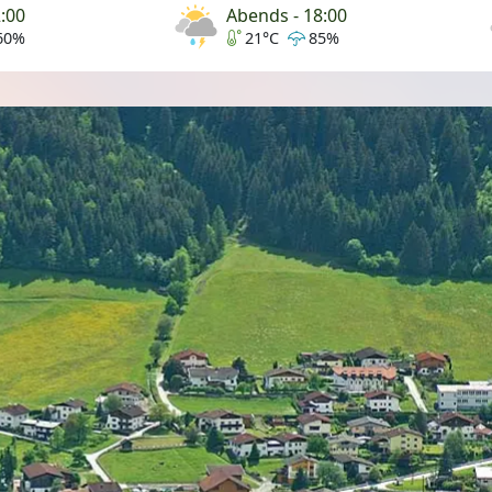
2:00
Abends - 18:00
60%
21°C
85%