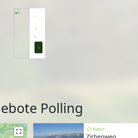
-
-
-
-
ebote Polling
Natur
Zirbenweg