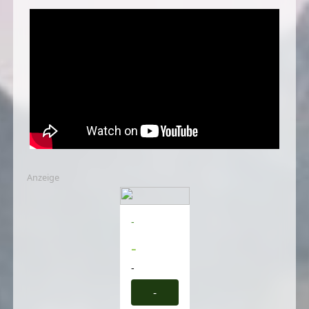
Anzeige
-
-
-
-