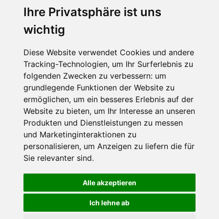
Ihre Privatsphäre ist uns
SCHNEEHÖHEN SKI APP
wichtig
Die Schneehoehen Ski APP für iOS und Android - Ein
Muss für alle Wintersportler und Schneefreaks!
Diese Website verwendet Cookies und andere
Tracking-Technologien, um Ihr Surferlebnis zu
folgenden Zwecken zu verbessern:
um
grundlegende Funktionen der Website zu
ermöglichen
,
um ein besseres Erlebnis auf der
Website zu bieten
,
um Ihr Interesse an unseren
Produkten und Dienstleistungen zu messen
und Marketinginteraktionen zu
personalisieren
,
um Anzeigen zu liefern die für
Impressum
Datenschutz
Sie relevanter sind
.
Nutzungsbedingungen
Kontakt
Partner
Portale
FAQ
Newsletter
Mediadaten
Alle akzeptieren
©
2026 Schneemenschen GmbH
Ich lehne ab