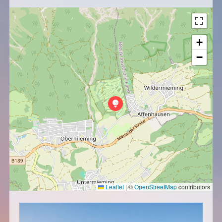
+
−
Leaflet
|
©
OpenStreetMap
contributors