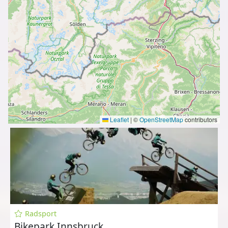
Leaflet
|
©
OpenStreetMap
contributors
Radsport
Bikepark Innsbruck