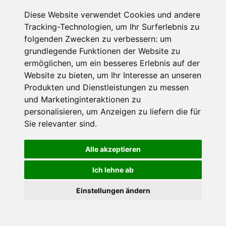
Diese Website verwendet Cookies und andere
Tracking-Technologien, um Ihr Surferlebnis zu
folgenden Zwecken zu verbessern:
um
grundlegende Funktionen der Website zu
ermöglichen
,
um ein besseres Erlebnis auf der
Website zu bieten
,
um Ihr Interesse an unseren
Produkten und Dienstleistungen zu messen
Natur
und Marketinginteraktionen zu
Hafelekar
personalisieren
,
um Anzeigen zu liefern die für
Innsbruck, Region Innsbruck
Sie relevanter sind
.
Die Hafelekarspitze ist ein Gipfel der Nordkette.
Alle akzeptieren
Ich lehne ab
×
Einstellungen ändern
Goldener Herbst in den Alpen
- Angebote vergleichen
& die Natur genießen!
Jetzt Angebote entdecken!