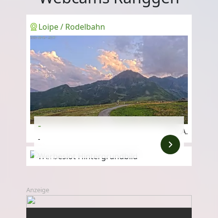
Loipe / Rodelbahn
-
k.A.
-
Anzeige
Anzeige