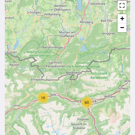
+
−
16
60