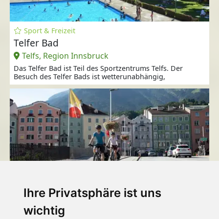
Sport & Freizeit
Telfer Bad
Telfs, Region Innsbruck
Das Telfer Bad ist Teil des Sportzentrums Telfs. Der
Besuch des Telfer Bads ist wetterunabhängig,
Natur
Innradweg
Ihre Privatsphäre ist uns
Innsbruck, Region Innsbruck
wichtig
520 Kilometer reinstes Radvergnügen warten entlang des
Innradweges.