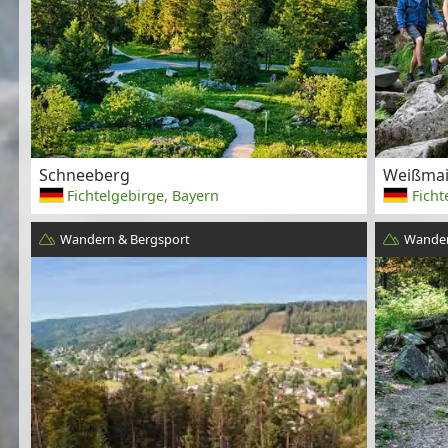
Schneeberg
Weißmai
Fichtelgebirge, Bayern
Ficht
Wandern & Bergsport
Wander