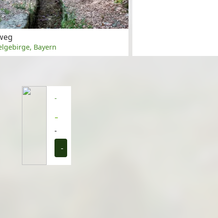
weg
elgebirge, Bayern
-
-
-
-