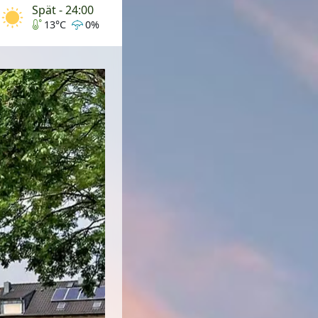
Spät - 24:00
13°C
0%