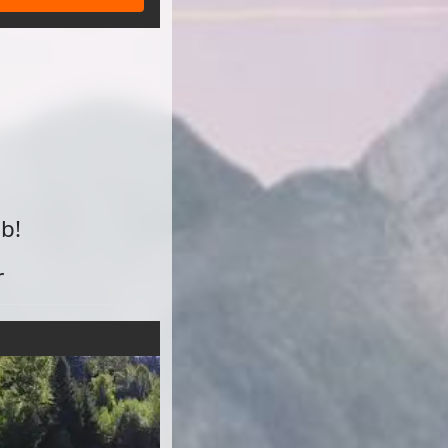
u
b!
r