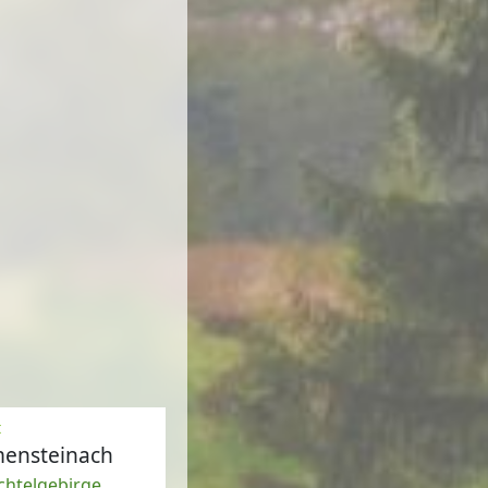
t
mensteinach
chtelgebirge