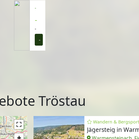
-
-
-
-
ebote Tröstau
Wandern & Bergspor
Jägersteig in War
+
Warmensteinach, Fi