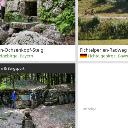
n-Ochsenkopf-Steig
Fichtelperlen-Radweg
elgebirge, Bayern
Fichtelgebirge, Baye
n & Bergsport
Anzeige