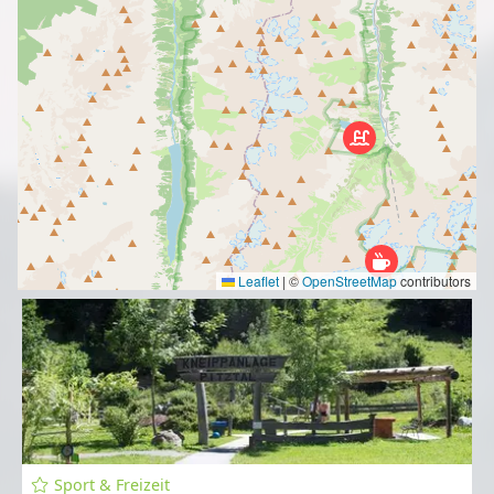
Leaflet
|
©
OpenStreetMap
contributors
Sport & Freizeit