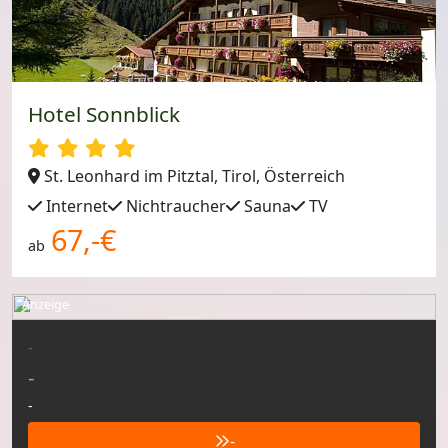
Hotel Sonnblick
St. Leonhard im Pitztal, Tirol, Österreich
Internet
Nichtraucher
Sauna
TV
67,-€
ab
Anzeige
-
-
-
-