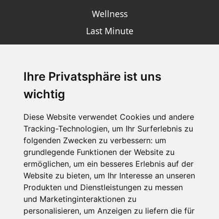
Wellness
Last Minute
Ihre Privatsphäre ist uns
SCHNEEHÖHEN SKI APP
wichtig
Die Schneehoehen Ski APP für iOS und Android - Ein
Muss für alle Wintersportler und Schneefreaks!
Diese Website verwendet Cookies und andere
Tracking-Technologien, um Ihr Surferlebnis zu
folgenden Zwecken zu verbessern:
um
grundlegende Funktionen der Website zu
ermöglichen
,
um ein besseres Erlebnis auf der
Website zu bieten
,
um Ihr Interesse an unseren
Produkten und Dienstleistungen zu messen
und Marketinginteraktionen zu
personalisieren
,
um Anzeigen zu liefern die für
Impressum
Datenschutz