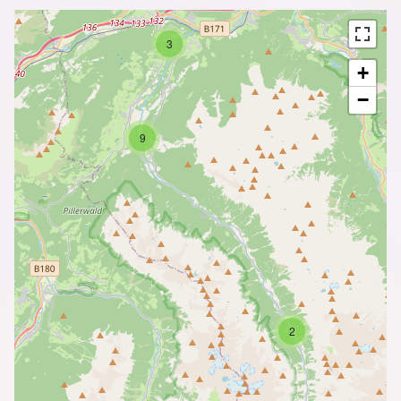
3
+
−
9
2