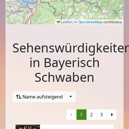
Leaflet
|
©
OpenStreetMap
contributors
Sehenswürdigkeite
in Bayerisch
Schwaben
Name aufsteigend
1
2
3