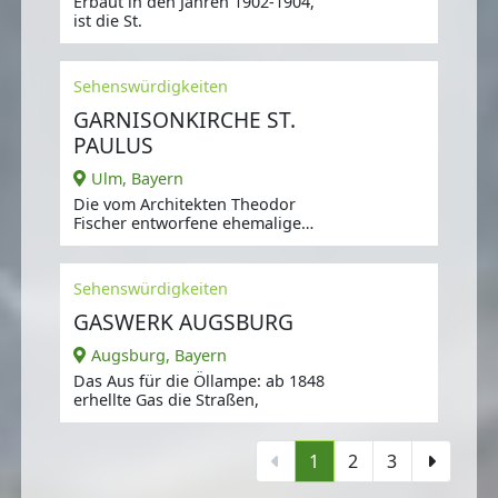
Erbaut in den Jahren 1902-1904,
ist die St.
Sehenswürdigkeiten
GARNISONKIRCHE ST.
PAULUS
Ulm, Bayern
Die vom Architekten Theodor
Fischer entworfene ehemalige
Garnisonkirche ist vom Jugendstil
geprägt.
Sehenswürdigkeiten
GASWERK AUGSBURG
Augsburg, Bayern
Das Aus für die Öllampe: ab 1848
erhellte Gas die Straßen,
1
2
3