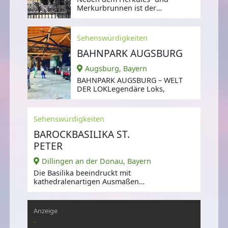
Merkurbrunnen ist der
Augustusbrunnen der älteste und
imposanteste der drei
Sehenswürdigkeiten
BAHNPARK AUGSBURG
Augsburg, Bayern
BAHNPARK AUGSBURG – WELT
DER LOKLegendäre Loks,
Sehenswürdigkeiten
BAROCKBASILIKA ST.
PETER
Dillingen an der Donau, Bayern
Die Basilika beeindruckt mit
kathedralenartigen Ausmaßen
und der 1978 im frühbarocken
Stil erbauten
Anzeige
-