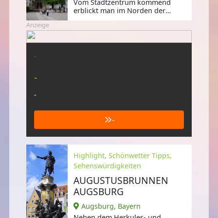
Vom Stadtzentrum kommend
erblickt man im Norden der
Altstadt die unverwechselbare
Anzeige
Gestalt des
-
-
-
-
Highlight, Schönwetter Tipps,
Sehenswürdigkeiten
AUGUSTUSBRUNNEN
AUGSBURG
Augsburg, Bayern
Neben dem Herkules- und