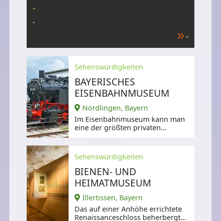
-
-
-
Sehenswürdigkeiten
BAYERISCHES
EISENBAHNMUSEUM
Nördlingen, Bayern
Im Eisenbahnmuseum kann man
eine der größten privaten
Fahrzeugsammlungen in
Deutschland bewundern.
Sehenswürdigkeiten
BIENEN- UND
HEIMATMUSEUM
Illertissen, Bayern
Das auf einer Anhöhe errichtete
Renaissanceschloss beherbergt