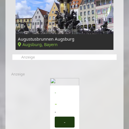
Augustusbrunnen Augsburg
Augsburg, Bayern
Anzeige
Anzeige
-
-
-
-