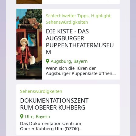
heute das Bienenmuseum.
Schlechtwetter Tipps, Highlight,
Sehenswürdigkeiten
DIE KISTE - DAS
AUGSBURGER
PUPPENTHEATERMUSEU
M
Augsburg, Bayern
Wenn sich die Türen der
Augsburger Puppenkiste öffnen,
schlagen auch heute noch die
Herzen höher.
Sehenswürdigkeiten
DOKUMENTATIONSZENT
RUM OBERER KUHBERG
Ulm, Bayern
Das Dokumentationszentrum
Oberer Kuhberg Ulm (DZOK)
befindet sich in den