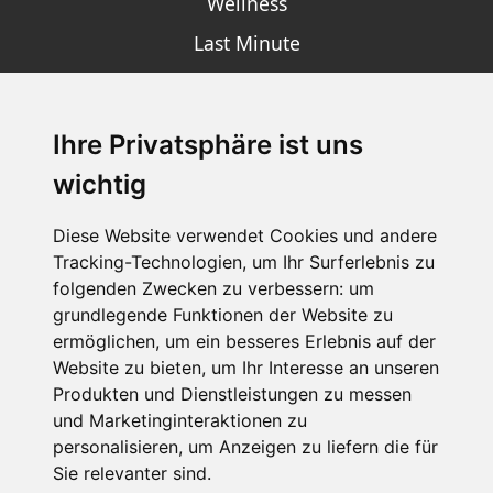
Wellness
Last Minute
Ihre Privatsphäre ist uns
SCHNEEHÖHEN SKI APP
wichtig
Die Schneehoehen Ski APP für iOS und Android - Ein
Muss für alle Wintersportler und Schneefreaks!
Diese Website verwendet Cookies und andere
Tracking-Technologien, um Ihr Surferlebnis zu
folgenden Zwecken zu verbessern:
um
grundlegende Funktionen der Website zu
ermöglichen
,
um ein besseres Erlebnis auf der
Website zu bieten
,
um Ihr Interesse an unseren
Produkten und Dienstleistungen zu messen
und Marketinginteraktionen zu
personalisieren
,
um Anzeigen zu liefern die für
Impressum
Datenschutz
Sie relevanter sind
.
Nutzungsbedingungen
Kontakt
Partner