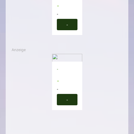
-
-
-
Anzeige
-
-
-
-