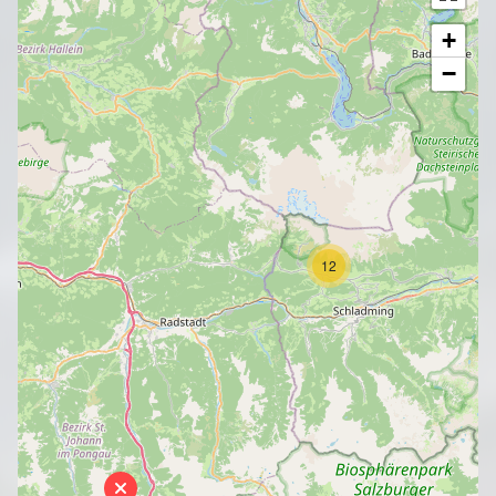
+
−
12