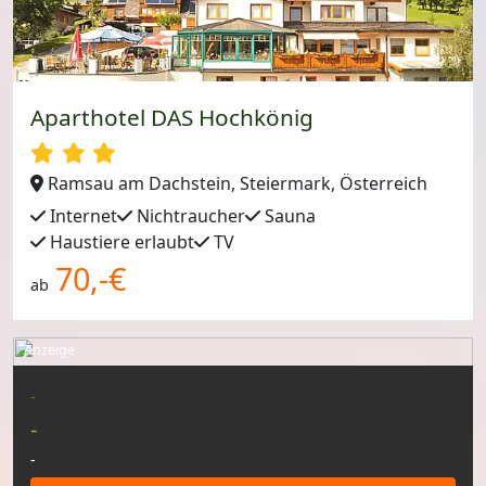
Aparthotel DAS Hochkönig
Ramsau am Dachstein, Steiermark, Österreich
Internet
Nichtraucher
Sauna
Haustiere erlaubt
TV
70,-€
ab
Anzeige
-
-
-