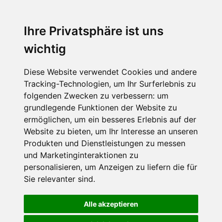
Ihre Privatsphäre ist uns
SCHNEEHÖHEN SKI APP
wichtig
Die Schneehoehen Ski APP für iOS und Android - Ein
Muss für alle Wintersportler und Schneefreaks!
Diese Website verwendet Cookies und andere
Tracking-Technologien, um Ihr Surferlebnis zu
folgenden Zwecken zu verbessern:
um
grundlegende Funktionen der Website zu
ermöglichen
,
um ein besseres Erlebnis auf der
Website zu bieten
,
um Ihr Interesse an unseren
Produkten und Dienstleistungen zu messen
und Marketinginteraktionen zu
personalisieren
,
um Anzeigen zu liefern die für
Impressum
Datenschutz
Sie relevanter sind
.
Nutzungsbedingungen
Kontakt
Partner
Portale
FAQ
Newsletter
Mediadaten
Alle akzeptieren
©
2026 Schneemenschen GmbH