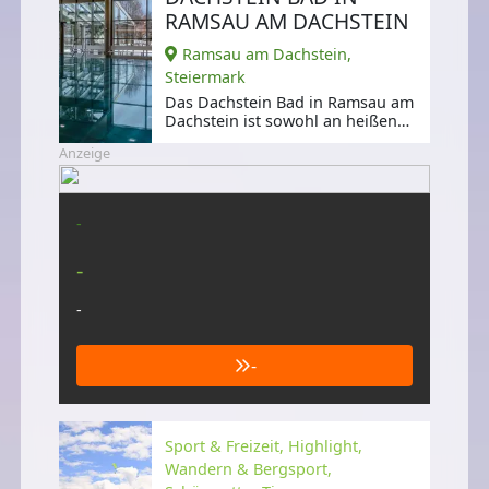
RAMSAU AM DACHSTEIN
Ramsau am Dachstein,
Steiermark
Das Dachstein Bad in Ramsau am
Dachstein ist sowohl an heißen
Sommertagen als auch an
Anzeige
Regentagen
-
-
-
-
Sport & Freizeit, Highlight,
Wandern & Bergsport,