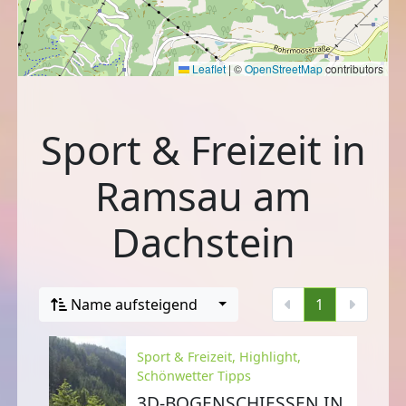
Leaflet
|
©
OpenStreetMap
contributors
Sport & Freizeit in
Ramsau am
Dachstein
Name aufsteigend
1
Sport & Freizeit, Highlight,
Schönwetter Tipps
3D-BOGENSCHIESSEN IN R