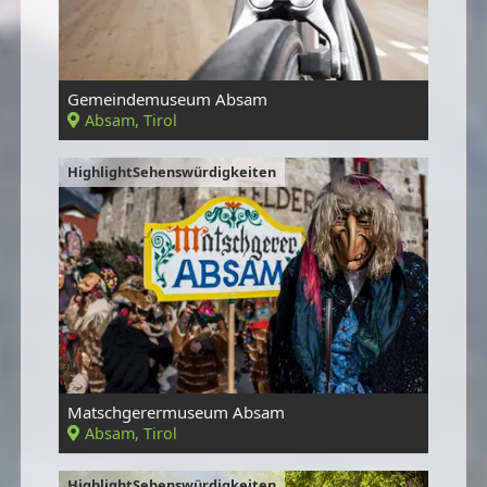
Gemeindemuseum Absam
Absam, Tirol
HighlightSehenswürdigkeiten
Matschgerermuseum Absam
Absam, Tirol
HighlightSehenswürdigkeiten