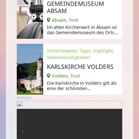
GEMEINDEMUSEUM
ABSAM
Absam, Tirol
Im alten Kirchenwirt in Absam ist
das Gemeindemuseum des Orts
untergebracht.
Schlechtwetter Tipps, Highlight,
Sehenswürdigkeiten
KARLSKIRCHE VOLDERS
Volders, Tirol
Die Karlskirche in Volders gilt als
eine der schönsten
Rokokobauten in Tirol und wurde
Anzeige
vom Haller
-
-