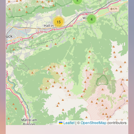
4
15
Leaflet
|
©
OpenStreetMap
contributors