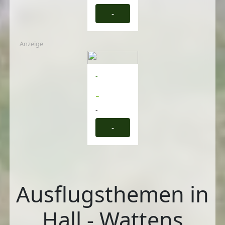
-
Anzeige
-
-
-
-
Ausflugsthemen in
Hall - Wattens