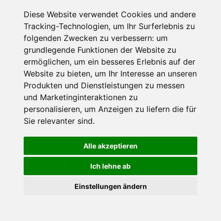
Diese Website verwendet Cookies und andere
Tracking-Technologien, um Ihr Surferlebnis zu
folgenden Zwecken zu verbessern:
um
Ort
grundlegende Funktionen der Website zu
Wagrain
ermöglichen
,
um ein besseres Erlebnis auf der
Wagrain
Website zu bieten
,
um Ihr Interesse an unseren
Einwohner:
3100
Höhe:
838 m
Produkten und Dienstleistungen zu messen
und Marketinginteraktionen zu
personalisieren
,
um Anzeigen zu liefern die für
Alle Ausflugsziele
Sie relevanter sind
.
Kontakt zur Ferienregion
Alle akzeptieren
Ich lehne ab
Salzburger Sportwelt
Hauptstraße 159
×
Einstellungen ändern
5542
Flachau
Goldener Herbst in den Alpen
- Angebote vergleichen
Österreich
& die Natur genießen!
Jetzt Angebote entdecken!
Tel.:
+43 6457 2929