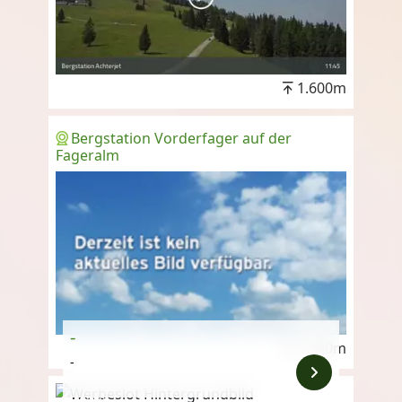
1.600m
Bergstation Vorderfager auf der
Fageralm
-
1.780m
-
Anzeige