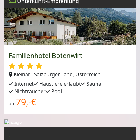
Unterkunft-Empfehlung
Familienhotel Botenwirt
Kleinarl, Salzburger Land, Österreich
Internet
Haustiere erlaubt
Sauna
Nichtraucher
Pool
79,-€
ab
Anzeige
-