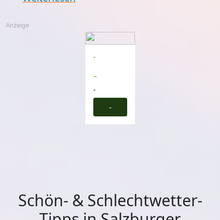
Anzeige
-
-
-
-
Schön- & Schlechtwetter-
Tipps in Salzburger