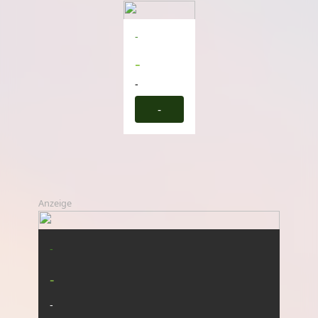
-
-
-
-
Anzeige
-
-
-