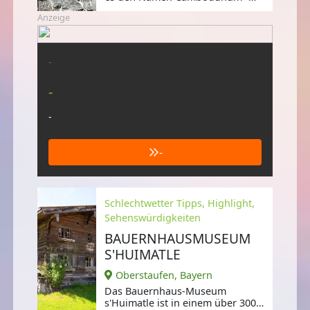
war einst das zivile
Anzeige
Verwaltungszentrum
-
-
-
-
Schlechtwetter Tipps, Highlight,
Sehenswürdigkeiten
BAUERNHAUSMUSEUM
S'HUIMATLE
Oberstaufen, Bayern
Das Bauernhaus-Museum
s'Huimatle ist in einem über 300