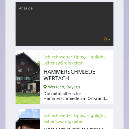
Allgäu,
Anzeige
-
-
-
-
Schlechtwetter Tipps, Highlight,
Sehenswürdigkeiten
HAMMERSCHMIEDE
WERTACH
Wertach, Bayern
Die mittelalterliche
Hammerschmiede am Ortsrand
von Wertach blickt auf fast 400
Jahre Geschichte
Schlechtwetter Tipps, Highlight,
Sehenswürdigkeiten