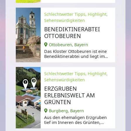
Jahre alten Bauernhaus
untergebracht.
Schlechtwetter Tipps, Highlight,
Sehenswürdigkeiten
BENEDIKTINERABTEI
OTTOBEUREN
Ottobeuren, Bayern
Das Kloster Ottobeuren ist eine
Benediktinerabtei und liegt im
oberschwäbischen Kurort
Ottobeuren.
Schlechtwetter Tipps, Highlight,
Sehenswürdigkeiten
ERZGRUBEN
ERLEBNISWELT AM
GRÜNTEN
Burgberg, Bayern
Aus den ehemaligen Erzgruben
tief im Inneren des Grünten,
eines der markantesten Berge im