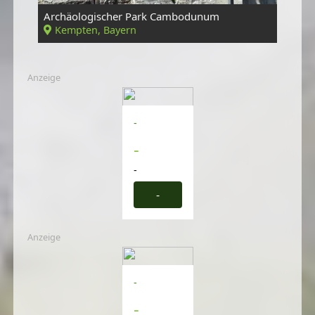
Archäologischer Park Cambodunum
Kempten, Bayern
Anzeige
-
-
-
-
Anzeige
-
-