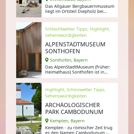
Das Allgäuer Bergbauernmuseum
liegt im Ortsteil Diepholz bei
Immenstadt auf einer Höhe von
über 1.000m und ist das
höchstgelegene Freilichtmuseum
Schlechtwetter Tipps, Highlight,
Deutschlands.
Sehenswürdigkeiten
ALPENSTADTMUSEUM
SONTHOFEN
Sonthofen, Bayern
Das AlpenStadtMuseum (früher:
Heimathaus) Sonthofen ist in
einem historischen Allgäuer
Bauernhaus
Highlight, Schönwetter Tipps,
Sehenswürdigkeiten
ARCHÄOLOGISCHER
PARK CAMBODUNUM
Kempten, Bayern
Kempten - zu römischer Zeit trug
es den Namen Cambodunum -