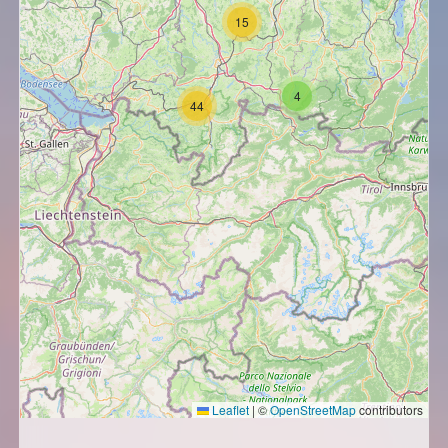
15
4
44
Leaflet
|
©
OpenStreetMap
contributors