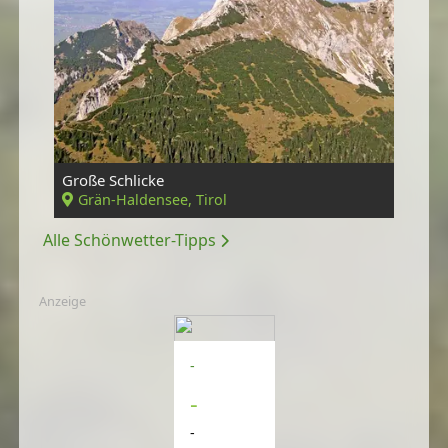
Große Schlicke
Grän-Haldensee, Tirol
Alle Schönwetter-Tipps
Anzeige
-
-
-