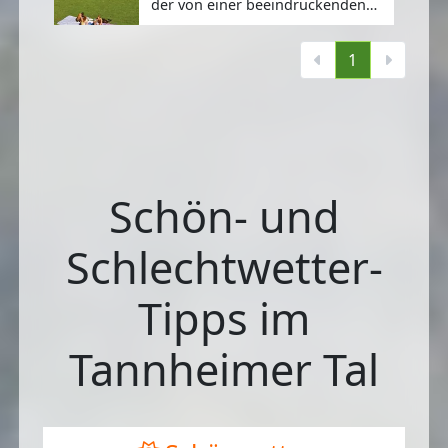
der von einer beeindruckenden
Bergkulisse umgebene
Haldensee.
1
Schön- und
Schlechtwetter-
Tipps im
Tannheimer Tal