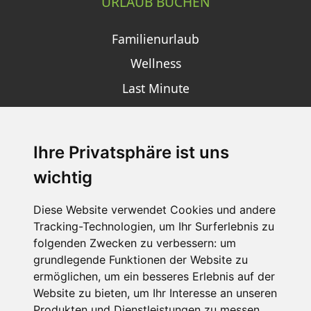
URLAUB BUCHEN
Familienurlaub
Wellness
Last Minute
Ihre Privatsphäre ist uns
SCHNEEHÖHEN SKI APP
wichtig
Die Schneehoehen Ski APP für iOS und Android - Ein
Muss für alle Wintersportler und Schneefreaks!
Diese Website verwendet Cookies und andere
Tracking-Technologien, um Ihr Surferlebnis zu
folgenden Zwecken zu verbessern:
um
grundlegende Funktionen der Website zu
ermöglichen
,
um ein besseres Erlebnis auf der
Website zu bieten
,
um Ihr Interesse an unseren
Produkten und Dienstleistungen zu messen