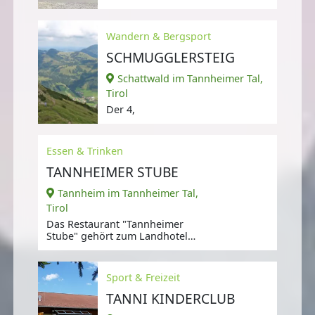
in der kleinen Gemeinde
Wandern & Bergsport
SCHMUGGLERSTEIG
Schattwald im Tannheimer Tal,
Tirol
Der 4,
Essen & Trinken
TANNHEIMER STUBE
Tannheim im Tannheimer Tal,
Tirol
Das Restaurant "Tannheimer
Stube" gehört zum Landhotel
Hohenfels und liegt circa 10
Fußminuten von
Sport & Freizeit
TANNI KINDERCLUB