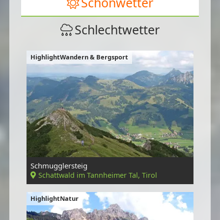
Schönwetter
Schlechtwetter
HighlightWandern & Bergsport
Schmugglersteig
Schattwald im Tannheimer Tal, Tirol
HighlightNatur