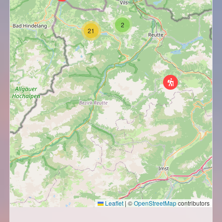
2
21
Leaflet
|
©
OpenStreetMap
contributors