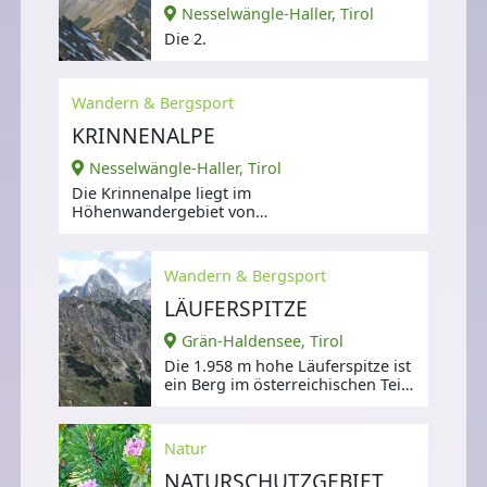
Nesselwängle-Haller, Tirol
Die 2.
Wandern & Bergsport
KRINNENALPE
Nesselwängle-Haller, Tirol
Die Krinnenalpe liegt im
Höhenwandergebiet von
Nesselwängle auf 1.530 Meter
Seehöhe.
Wandern & Bergsport
LÄUFERSPITZE
Grän-Haldensee, Tirol
Die 1.958 m hohe Läuferspitze ist
ein Berg im österreichischen Teil
der Allgäuer Alpen.
Natur
NATURSCHUTZGEBIET