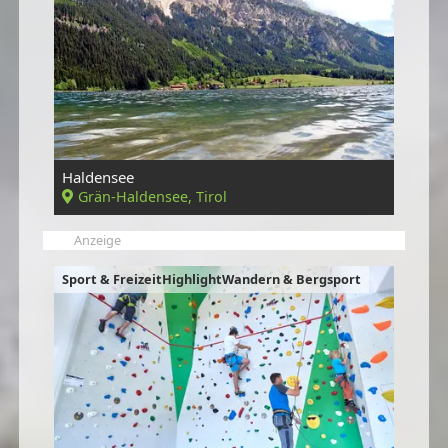
Haldensee
Grän-Haldensee, Tirol
Anzeige
Sport & FreizeitHighlightWandern & Bergsport