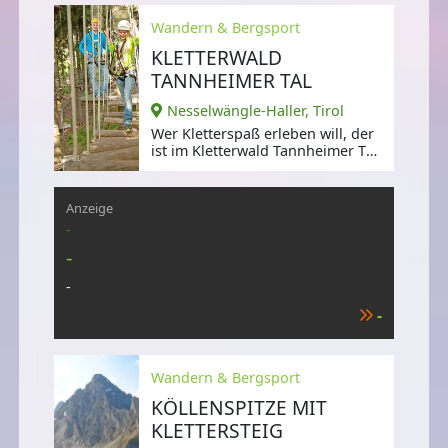
Wandern & Bergsport
KLETTERWALD
TANNHEIMER TAL
Nesselwängle-Haller, Tirol
Wer Kletterspaß erleben will, der
ist im Kletterwald Tannheimer Tal
in Nesselwängle genau richtig!
Anzeige
-
-
-
-
Wandern & Bergsport
KÖLLENSPITZE MIT
KLETTERSTEIG