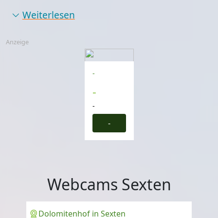
Weiterlesen
Anzeige
-
-
-
-
Webcams Sexten
Dolomitenhof in Sexten