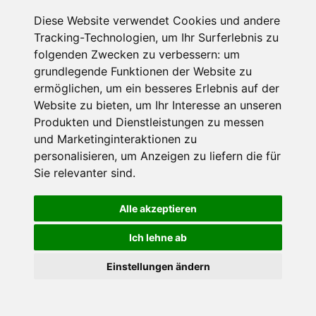
Seine Liebe galt den Krippen.
Diese Website verwendet Cookies und andere
Tracking-Technologien, um Ihr Surferlebnis zu
folgenden Zwecken zu verbessern:
um
grundlegende Funktionen der Website zu
ermöglichen
,
um ein besseres Erlebnis auf der
Website zu bieten
,
um Ihr Interesse an unseren
Produkten und Dienstleistungen zu messen
Sehenswürdigkeiten
und Marketinginteraktionen zu
Freilichtmuseum Monte Piano
personalisieren
,
um Anzeigen zu liefern die für
Sie relevanter sind
.
Toblach, Dolomitenregion 3 Zinnen
In der Urlaubsregion Drei Zinnen befindet sich das
Freilichtmuseum Monte Piano.
Alle akzeptieren
Ich lehne ab
×
Einstellungen ändern
Goldener Herbst in den Alpen
- Angebote vergleichen
& die Natur genießen!
Jetzt Angebote entdecken!