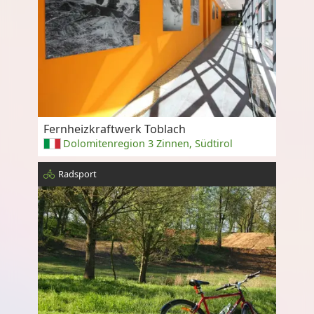
Fernheizkraftwerk Toblach
Dolomitenregion 3 Zinnen, Südtirol
Radsport