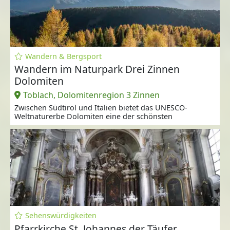
Wandern & Bergsport
Wandern im Naturpark Drei Zinnen
Dolomiten
Toblach, Dolomitenregion 3 Zinnen
Zwischen Südtirol und Italien bietet das UNESCO-
Weltnaturerbe Dolomiten eine der schönsten
Sehenswürdigkeiten
Pfarrkirche St. Johannes der Täufer