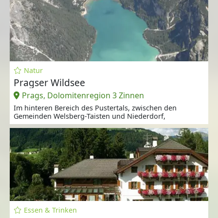
Natur
Pragser Wildsee
Prags, Dolomitenregion 3 Zinnen
Im hinteren Bereich des Pustertals, zwischen den
Gemeinden Welsberg-Taisten und Niederdorf,
Essen & Trinken