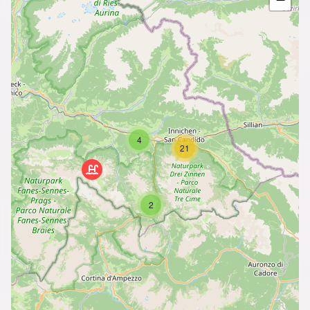
4
21
2