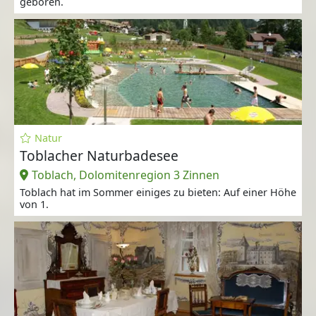
geboren.
Natur
Toblacher Naturbadesee
Toblach, Dolomitenregion 3 Zinnen
Toblach hat im Sommer einiges zu bieten: Auf einer Höhe
von 1.