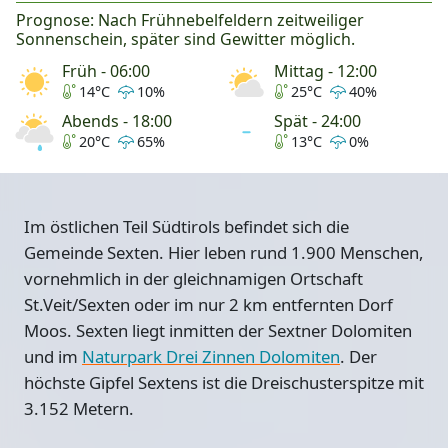
Prognose: Nach Frühnebelfeldern zeitweiliger
Sonnenschein, später sind Gewitter möglich.
Früh - 06:00
Mittag - 12:00
14°C
10%
25°C
40%
Abends - 18:00
Spät - 24:00
20°C
65%
13°C
0%
Im östlichen Teil Südtirols befindet sich die
Gemeinde Sexten. Hier leben rund 1.900 Menschen,
vornehmlich in der gleichnamigen Ortschaft
St.Veit/Sexten oder im nur 2 km entfernten Dorf
Moos. Sexten liegt inmitten der Sextner Dolomiten
und im
Naturpark Drei Zinnen Dolomiten
. Der
höchste Gipfel Sextens ist die
Dreischusterspitze
mit
3.152 Metern.