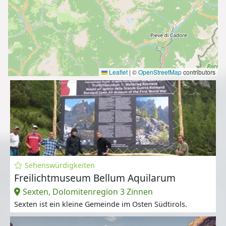
Leaflet
|
©
OpenStreetMap
contributors
Sehenswürdigkeiten
Freilichtmuseum Bellum Aquilarum
Sexten, Dolomitenregion 3 Zinnen
Sexten ist ein kleine Gemeinde im Osten Südtirols.