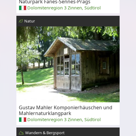
Naturpark Fanes-Sennes-Prags
Dolomitenregion 3 Zinnen, Südtirol
Natur
Gustav Mahler Komponierhäuschen und
Mahlernaturklangpark
Dolomitenregion 3 Zinnen, Südtirol
Wandern & Bergsport