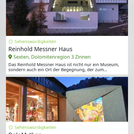
Sehenswürdigkeiten
Reinhold Messner Haus
Sexten, Dolomitenregion 3 Zinnen
Das Reinhold Messner Haus ist nicht nur ein Museum,
sondern auch ein Ort der Begegnung, der zum
Nachdenken, Verweilen und zum Austausch anregt.
Sehenswürdigkeiten