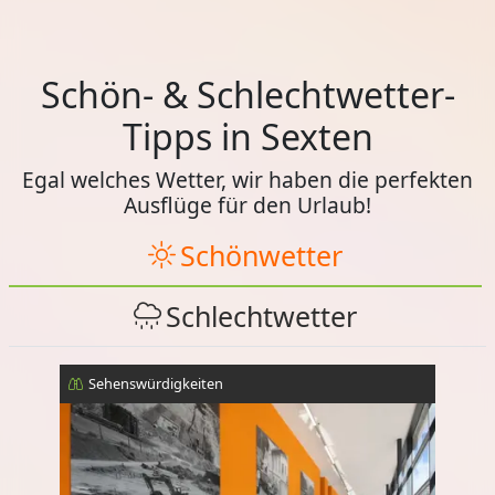
Schön- & Schlechtwetter-
Tipps in Sexten
Egal welches Wetter, wir haben die perfekten
Ausflüge für den Urlaub!
Schönwetter
Schlechtwetter
Sehenswürdigkeiten