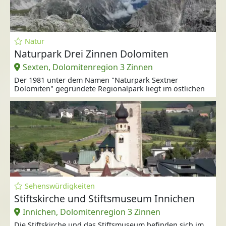
Natur
Naturpark Drei Zinnen Dolomiten
Sexten, Dolomitenregion 3 Zinnen
Der 1981 unter dem Namen "Naturpark Sextner
Dolomiten" gegründete Regionalpark liegt im östlichen
Sehenswürdigkeiten
Stiftskirche und Stiftsmuseum Innichen
Innichen, Dolomitenregion 3 Zinnen
Die Stiftskirche und das Stiftsmuseum befinden sich im