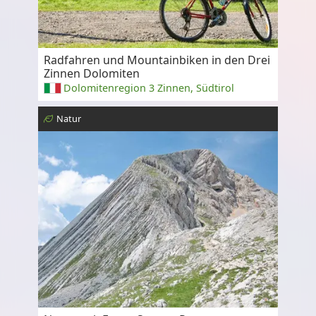
Radfahren und Mountainbiken in den Drei
Zinnen Dolomiten
Dolomitenregion 3 Zinnen, Südtirol
Natur