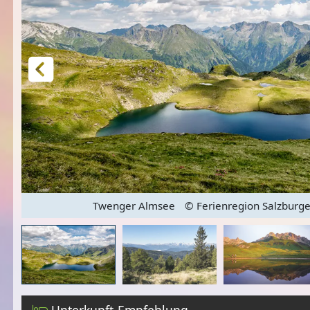
ice
Twenger Almsee
© Ferienregion Salzburg
Unterkunft-Empfehlung