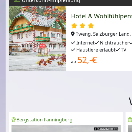
Hotel & Wohlfühlpens
Tweng, Salzburger Land, 
Internet
Nichtraucher
Haustiere erlaubt
TV
52,-€
ab
Bergstation Fanningberg