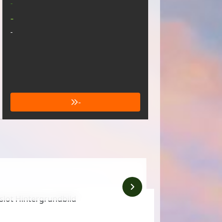
-
-
-
-