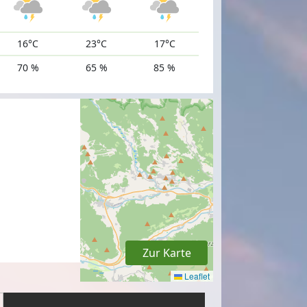
16°C
23°C
17°C
70 %
65 %
85 %
Wanderer im Ried
ienregion Lungau / G.A. Service GmbH
Zur Karte
Leaflet