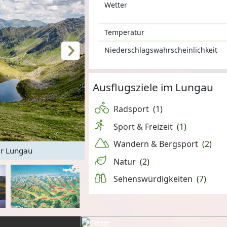
Wetter
Temperatur
Niederschlagswahrscheinlichkeit
Ausflugsziele im Lungau
Radsport
(1)
Sport & Freizeit
(1)
Wandern & Bergsport
(2)
er Lungau
Panorama im Prebergebiet
© Fer
Natur
(2)
Sehenswürdigkeiten
(7)
Anzeige