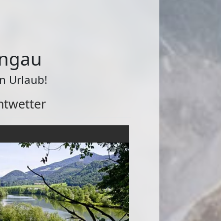
ungau
n Urlaub!
htwetter