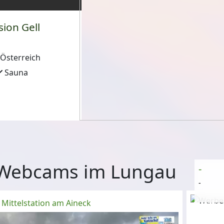
ion Gell
Österreich
Sauna
Webcams im Lungau
-
-
Mittelstation am Aineck
Anzeige