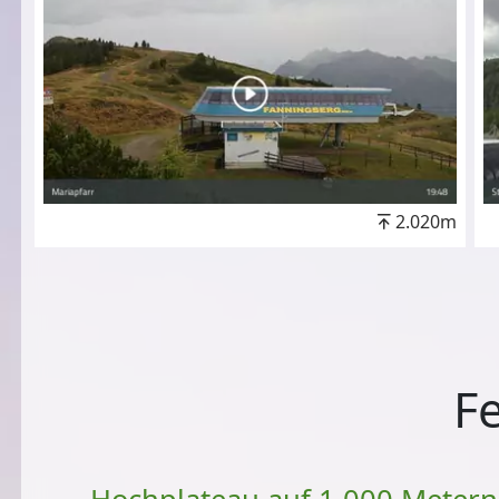
2.020m
F