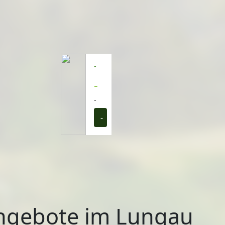
-
-
-
-
ngebote im Lungau