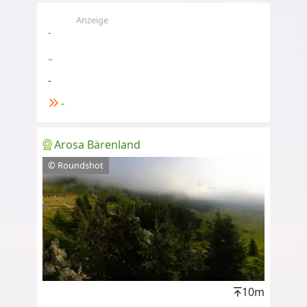
Anzeige
-
-
-
-
Arosa Bärenland
© Roundshot
10m