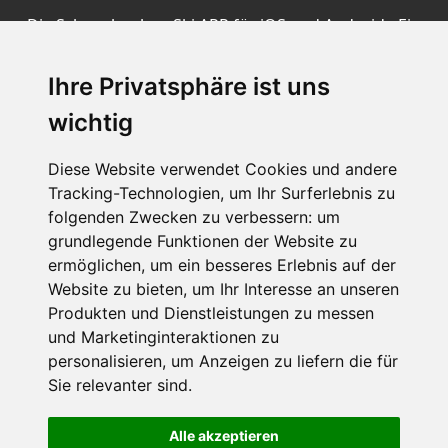
Die Schneehoehen Ski APP für iOS und Android - Ein
Muss für alle Wintersportler und Schneefreaks!
Ihre Privatsphäre ist uns
wichtig
Diese Website verwendet Cookies und andere
Tracking-Technologien, um Ihr Surferlebnis zu
folgenden Zwecken zu verbessern:
um
grundlegende Funktionen der Website zu
Impressum
Datenschutz
ermöglichen
,
um ein besseres Erlebnis auf der
Nutzungsbedingungen
Kontakt
Partner
Website zu bieten
,
um Ihr Interesse an unseren
Portale
FAQ
Newsletter
Mediadaten
Produkten und Dienstleistungen zu messen
und Marketinginteraktionen zu
©
2026 Schneemenschen GmbH
personalisieren
,
um Anzeigen zu liefern die für
Sie relevanter sind
.
×
Goldener Herbst in den Alpen
- Angebote vergleichen
Alle akzeptieren