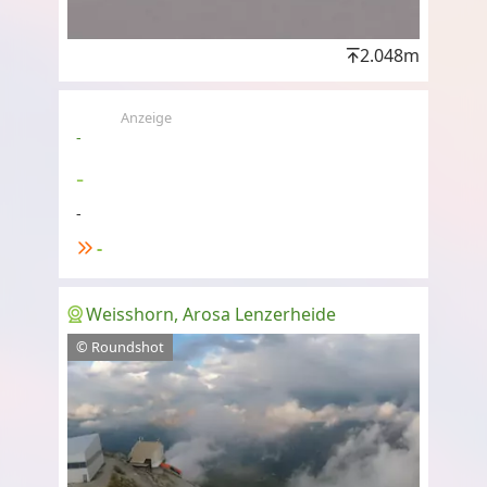
2.048m
Anzeige
-
-
-
-
Weisshorn, Arosa Lenzerheide
© Roundshot