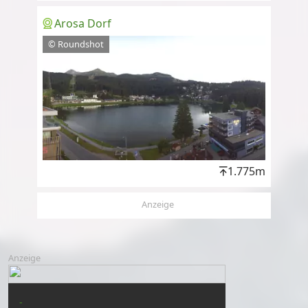
Arosa Dorf
© Roundshot
1.775m
Anzeige
Anzeige
-