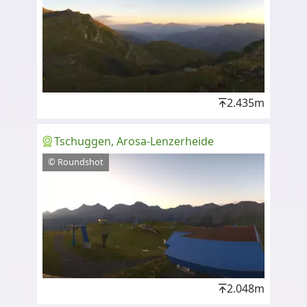
2.435m
Tschuggen, Arosa-Lenzerheide
© Roundshot
2.048m