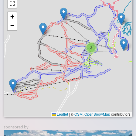
+
−
3
Leaflet
|
©
OSM
,
OpenSnowMap
contributors
sponsored by