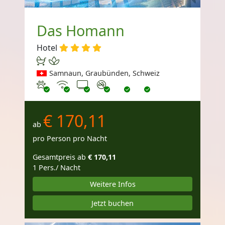
Das Homann
Hotel
Samnaun, Graubünden, Schweiz
Haustiere erlaubt
Internet
TV
Nichtraucher
€ 170,11
ab
pro Person pro Nacht
Gesamtpreis ab
€ 170,11
1 Pers./ Nacht
Weitere Infos
Jetzt buchen