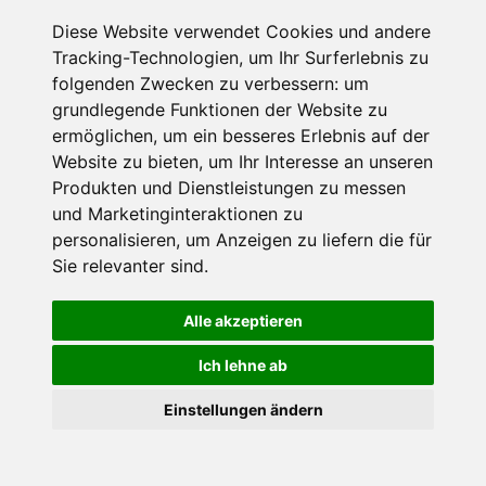
Savoy Hotel Baur en
Diese Website verwendet Cookies und andere
Ville
Tracking-Technologien, um Ihr Surferlebnis zu
folgenden Zwecken zu verbessern:
um
Hotel
grundlegende Funktionen der Website zu
ermöglichen
,
um ein besseres Erlebnis auf der
Zürich, Zürich Region, Schweiz
Website zu bieten
,
um Ihr Interesse an unseren
Internet
Produkten und Dienstleistungen zu messen
und Marketinginteraktionen zu
personalisieren
,
um Anzeigen zu liefern die für
€ 236,-
ab
Sie relevanter sind
.
pro Person pro Nacht
Alle akzeptieren
Gesamtpreis ab
€ 236,-
1 Pers./ Nacht
Ich lehne ab
Jetzt buchen
×
Einstellungen ändern
Goldener Herbst in den Alpen
- Angebote vergleichen
& die Natur genießen!
Jetzt Angebote entdecken!