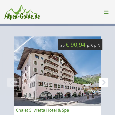
€ 90,94
ab
p.P. p.N
Chalet Silvretta Hotel & Spa