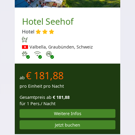
Hotel Seehof
Hotel
Valbella, Graubünden, Schweiz
Haustiere erlaubt
Internet
Nichtraucher
€ 181,88
ab
pro Einheit pro Nacht
Gesamtpreis ab
€ 181,88
für 1 Pers./ Nacht
Weitere Infos
Jetzt buchen