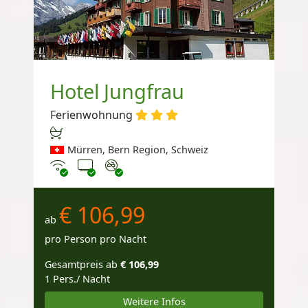
Hotel Jungfrau
Ferienwohnung
Mürren, Bern Region, Schweiz
Internet
TV
Nichtraucher
€ 106,99
ab
pro Person pro Nacht
Gesamtpreis ab
€ 106,99
1 Pers./ Nacht
Weitere Infos