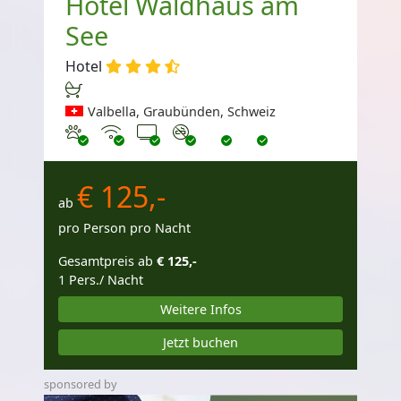
Hotel Waldhaus am
See
Hotel
Valbella, Graubünden, Schweiz
Haustiere erlaubt
Internet
TV
Nichtraucher
€ 125,-
ab
pro Person pro Nacht
Gesamtpreis ab
€ 125,-
1 Pers./ Nacht
Weitere Infos
Jetzt buchen
sponsored by