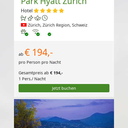
Park Hyatt Zurich
Hotel
Zürich, Zürich Region, Schweiz
Haustiere erlaubt
Internet
€ 194,-
ab
pro Person pro Nacht
Gesamtpreis ab
€ 194,-
1 Pers./ Nacht
Jetzt buchen