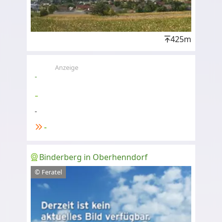
425m
Anzeige
-
-
-
-
Binderberg in Oberhenndorf
© Feratel