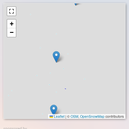
+
−
Leaflet
|
©
OSM
,
OpenSnowMap
contributors
sponsored by