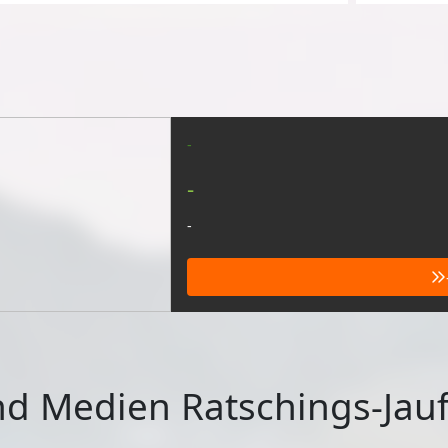
-
-
-
nd Medien Ratschings-Jau