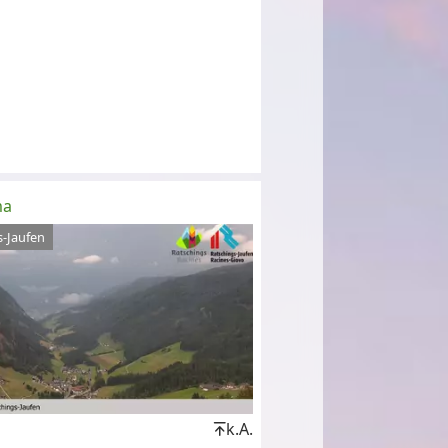
ma
s-Jaufen
k.A.