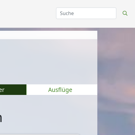
er
Ausflüge
n