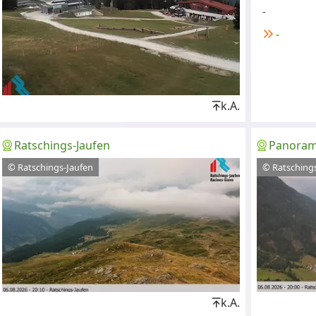
-
-
k.A.
Ratschings-Jaufen
Panora
© Ratschings-Jaufen
© Ratsching
k.A.