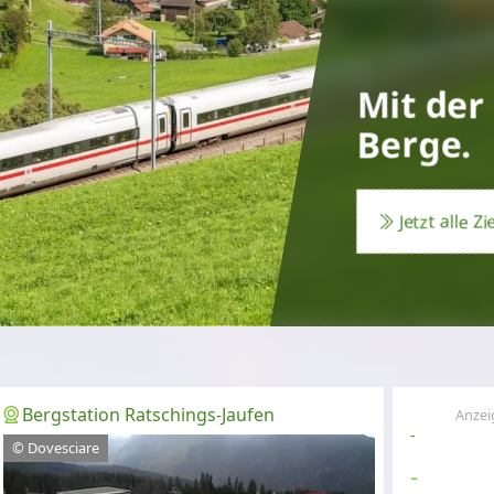
Mit der
Berge.
Jetzt alle Z
Bergstation Ratschings-Jaufen
Anzei
-
© Dovesciare
-