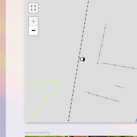
+
−
sponsored by