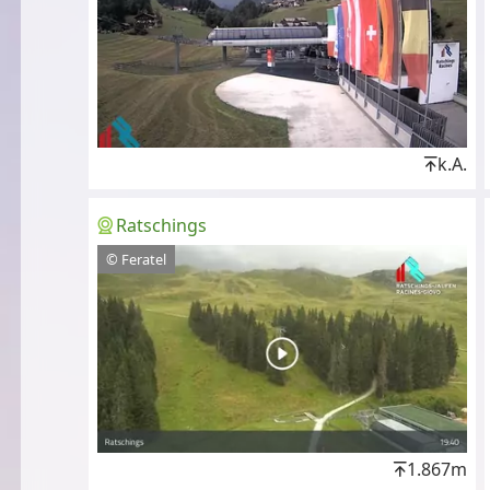
k.A.
Ratschings
© Feratel
1.867m