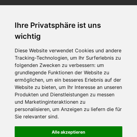
Ihre Privatsphäre ist uns
SCHNEEHÖHEN SKI APP
wichtig
Die Schneehoehen Ski APP für iOS und Android - Ein
Muss für alle Wintersportler und Schneefreaks!
Diese Website verwendet Cookies und andere
Tracking-Technologien, um Ihr Surferlebnis zu
folgenden Zwecken zu verbessern:
um
grundlegende Funktionen der Website zu
ermöglichen
,
um ein besseres Erlebnis auf der
Website zu bieten
,
um Ihr Interesse an unseren
Produkten und Dienstleistungen zu messen
und Marketinginteraktionen zu
personalisieren
,
um Anzeigen zu liefern die für
Impressum
Datenschutz
Sie relevanter sind
.
Nutzungsbedingungen
Kontakt
Partner
Portale
FAQ
Newsletter
Mediadaten
Alle akzeptieren