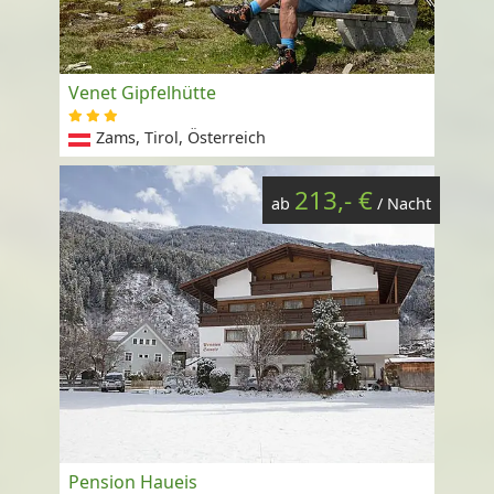
Venet Gipfelhütte
Zams, Tirol, Österreich
213,- €
ab
/ Nacht
Pension Haueis