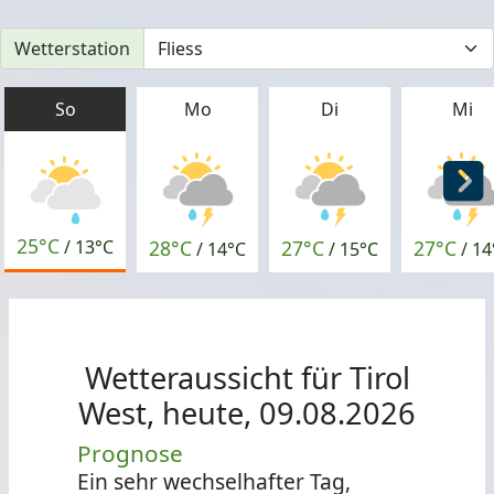
Wetterstation
So
Mo
Di
Mi
25°C
28°C
27°C
27°C
/
13°C
/
14°C
/
15°C
/
14
Wetteraussicht für Tirol
West, heute, 09.08.2026
Prognose
Ein sehr wechselhafter Tag,