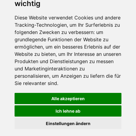
wichtig
Die Schneehoehen Ski APP für iOS und Android - Ein
Muss für alle Wintersportler und Schneefreaks!
Diese Website verwendet Cookies und andere
Tracking-Technologien, um Ihr Surferlebnis zu
folgenden Zwecken zu verbessern:
um
grundlegende Funktionen der Website zu
ermöglichen
,
um ein besseres Erlebnis auf der
Website zu bieten
,
um Ihr Interesse an unseren
Produkten und Dienstleistungen zu messen
und Marketinginteraktionen zu
personalisieren
,
um Anzeigen zu liefern die für
Impressum
Datenschutz
Sie relevanter sind
.
Nutzungsbedingungen
Kontakt
Partner
Portale
FAQ
Newsletter
Mediadaten
Alle akzeptieren
©
2026 Schneemenschen GmbH
Ich lehne ab
×
Einstellungen ändern
Goldener Herbst in den Alpen
- Angebote vergleichen