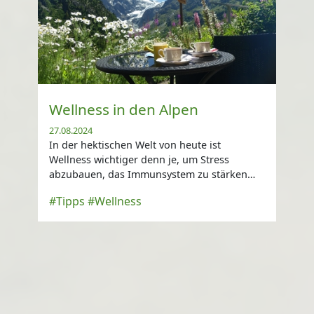
Wellness in den Alpen
27.08.2024
In der hektischen Welt von heute ist
Wellness wichtiger denn je, um Stress
abzubauen, das Immunsystem zu stärken
und innere Ruhe zu finden. Die Alpen bieten
#Tipps
#Wellness
hierfür ideale Voraussetzungen.