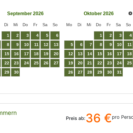
September
2026
Oktober
2026
Di
Mi
Do
Fr
Sa
So
Mo
Di
Mi
Do
Fr
Sa
So
1
2
3
4
5
6
1
2
3
4
8
9
10
11
12
13
5
6
7
8
9
10
11
15
16
17
18
19
20
12
13
14
15
16
17
18
22
23
24
25
26
27
19
20
21
22
23
24
25
29
30
26
27
28
29
30
31
immern
36 €
pro Pers
Preis ab: