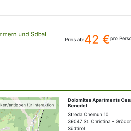
immern und Sdbal
42 €
pro Pers
Preis ab:
Dolomites Apartments Ces
cken/antippen für Interaktion
Benedet
Streda Chemun 10
39047 St. Christina - Gröde
Südtirol