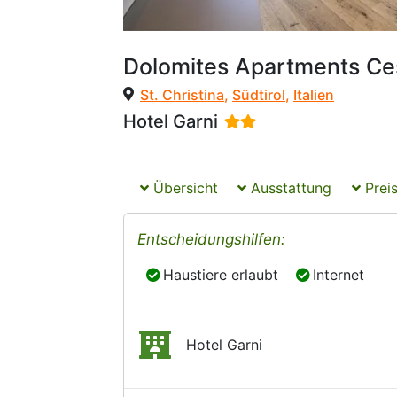
Dolomites Apartments Ce
St. Christina
,
Südtirol
,
Italien
Hotel Garni
Übersicht
Ausstattung
Preis
Entscheidungshilfen:
Haustiere erlaubt
Internet
Haustiere erlaubt
Internet
Hotel Garni