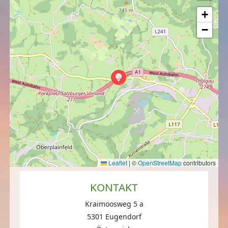
+
−
Leaflet
|
©
OpenStreetMap
contributors
KONTAKT
Kraimoosweg 5 a
5301 Eugendorf