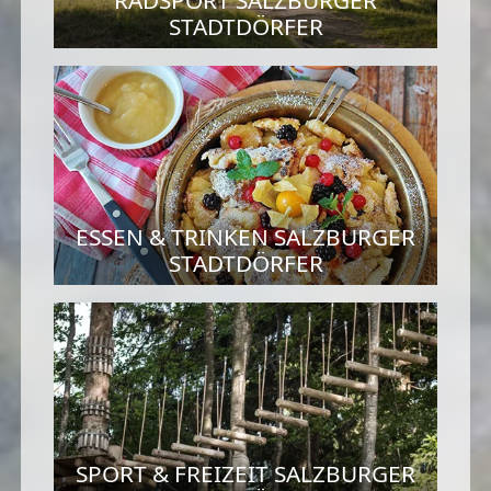
STADTDÖRFER
ESSEN & TRINKEN SALZBURGER
STADTDÖRFER
SPORT & FREIZEIT SALZBURGER