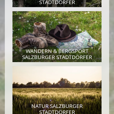
STADTDÖRFER
WANDERN & BERGSPORT
SALZBURGER STADTDÖRFER
NATUR SALZBURGER
STADTDÖRFER