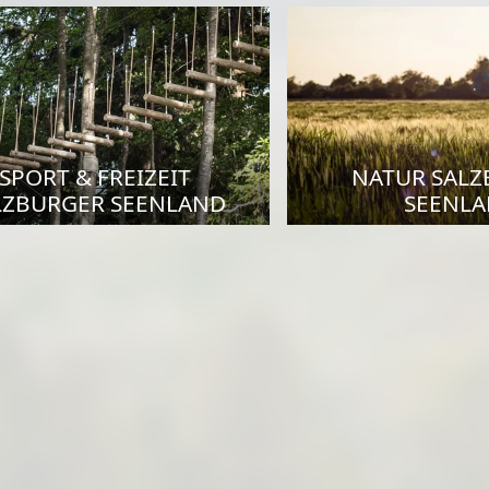
SPORT & FREIZEIT
NATUR SAL
LZBURGER SEENLAND
SEENL