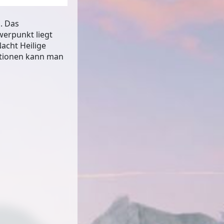
. Das
werpunkt liegt
acht Heilige
ationen kann man