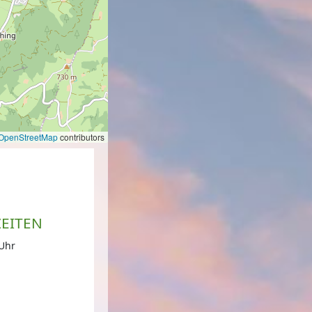
OpenStreetMap
contributors
EITEN
Uhr