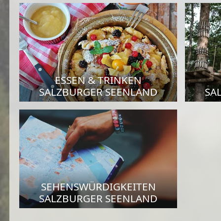
ESSEN & TRINKEN
SALZBURGER SEENLAND
SA
SEHENSWÜRDIGKEITEN
SALZBURGER SEENLAND