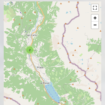
+
−
2