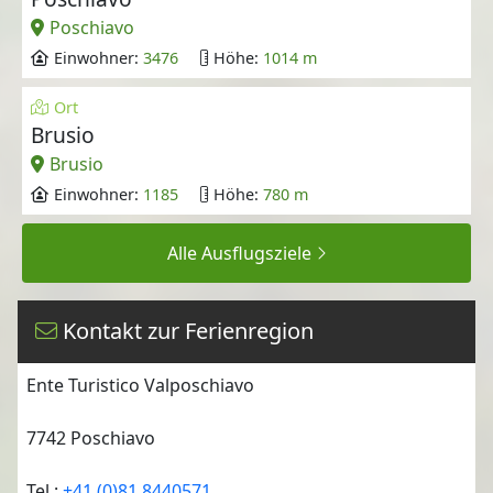
Poschiavo
Einwohner:
3476
Höhe:
1014 m
Ort
Brusio
Brusio
Einwohner:
1185
Höhe:
780 m
Alle Ausflugsziele
Kontakt zur Ferienregion
Ente Turistico Valposchiavo
7742
Poschiavo
Tel.:
+41 (0)81 8440571