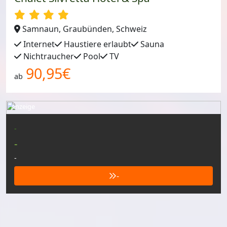
Samnaun, Graubünden, Schweiz
Internet
Haustiere erlaubt
Sauna
Nichtraucher
Pool
TV
90,95€
ab
Anzeige
-
-
-
-