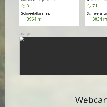
Niederschlagsmenge:
Niederschl
9 l
7 l
Schneefallgrenze:
Schneefallg
3964 m
3834 
Anzeige
Webcam