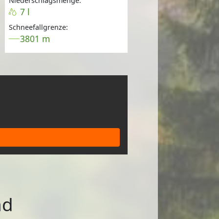
Niederschlagsmenge:
7 l
Schneefallgrenze:
3801 m
nd