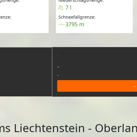
agsmenge:
Niederschlagsmenge:
7 l
renze:
Schneefallgrenze:
m
3795 m
-
-
-
-
s Liechtenstein - Oberla