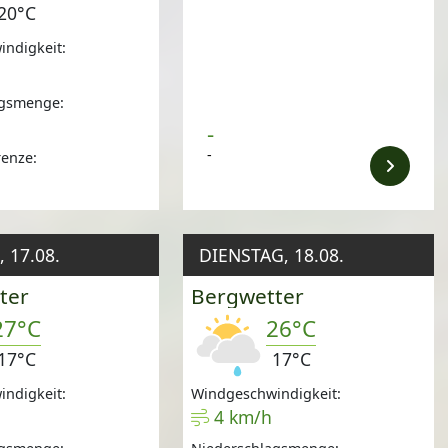
20°C
ndigkeit:
agsmenge:
-
-
renze:
m
 17.08.
DIENSTAG, 18.08.
ter
Bergwetter
27°C
26°C
17°C
17°C
ndigkeit:
Windgeschwindigkeit:
4 km/h