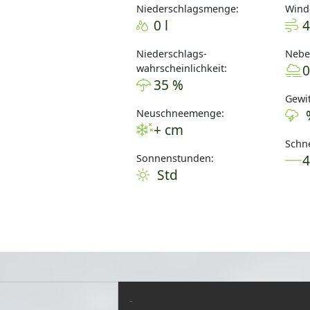
Niederschlagsmenge:
Wind
0 l
4
Niederschlags-
Nebel
0
wahrscheinlichkeit:
35 %
Gewit
Neuschneemenge:
+ cm
Schne
Sonnenstunden:
Std
-