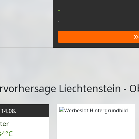
-
-
rvorhersage Liechtenstein - O
 14.08.
Anzeige
ter
34°C