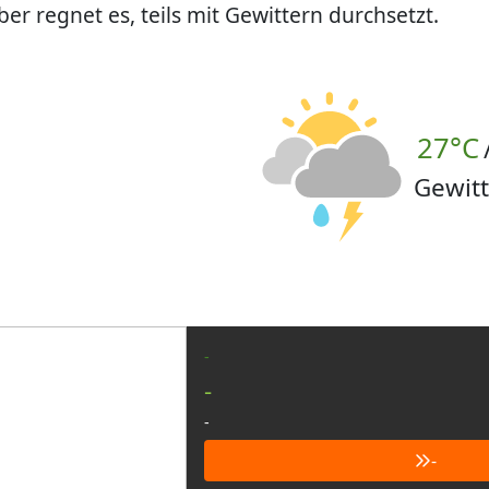
er regnet es, teils mit Gewittern durchsetzt.
27°C
Gewitt
-
-
-
-