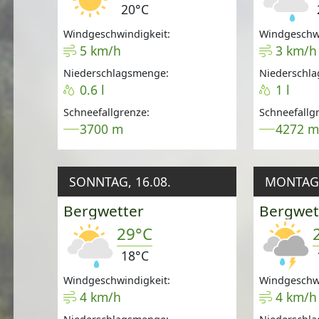
20°C
Windgeschwindigkeit:
Windgeschwi
5 km/h
3 km/h
Niederschlagsmenge:
Niederschl
0.6 l
1 l
Schneefallgrenze:
Schneefallg
3700 m
4272 
SONNTAG, 16.08.
MONTAG,
Bergwetter
Bergwet
29°C
18°C
Windgeschwindigkeit:
Windgeschwi
4 km/h
4 km/h